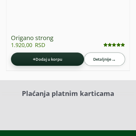
Origano strong
1.920,00
RSD
Ocenjeno
sa
4.95
od 5
+
→
Dodaj u korpu
Detaljnije
Plaćanja platnim karticama