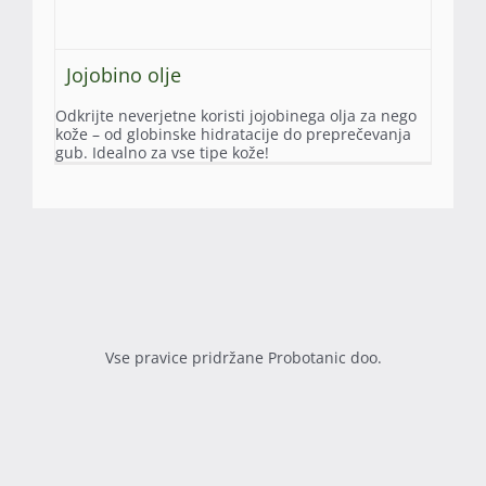
Jojobino olje
Odkrijte neverjetne koristi jojobinega olja za nego
kože – od globinske hidratacije do preprečevanja
gub. Idealno za vse tipe kože!
Vse pravice pridržane Probotanic doo.