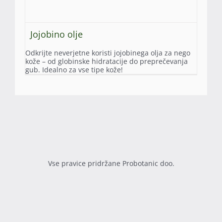
Jojobino olje
Odkrijte neverjetne koristi jojobinega olja za nego
kože – od globinske hidratacije do preprečevanja
gub. Idealno za vse tipe kože!
Vse pravice pridržane Probotanic doo.