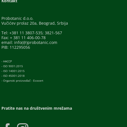
Kontakt
Probotanic d.o.o.
Vučićev prolaz 20a, Beograd, Srbija
Tel: +381 11 3807-535; 3821-567
Fax: + 381 11 406-00-78
email: info(@)probotanic.com
PIB: 112295056
- HACCP
- ISO 9001:2015
- ISO 14001:2015
- ISO 45001:2018
- Organski proizvođač - Ecocert
Pratite nas na društvenim mrežama