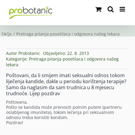
Skip
to
content
FAQs
Pretraga pitanja posetilaca i odgovora našeg lekara
Autor
Probotanic
Objavljeno: 22. 8. 2013
Kategorije:
Pretraga pitanja posetilaca i odgovora našeg
lekara
Poštovani, da li smijem imati seksualni odnos tokom
liječenja kandide, dakle u periodu korištenja terapije?
Samo da naglasim da sam trudnica u 8 mjesecu
trudnoće. Lijep pozdrav
Poštovana,
Pošto se kandida može prenositi polnim putem (partneru
oslabljenog imuniteta), tokom lečenja pri seksualnom
odnosu treba koristiti kondom.
Pozdrav!