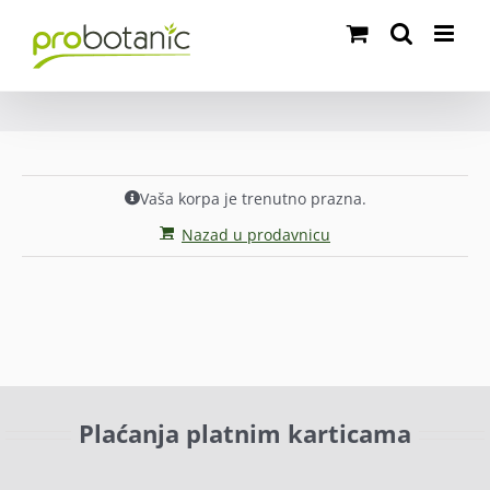
Skip
to
content
Vaša korpa je trenutno prazna.
Nazad u prodavnicu
Plaćanja platnim karticama