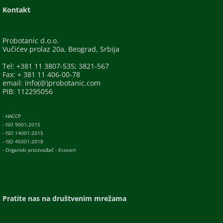
Kontakt
Probotanic d.o.o.
Vučićev prolaz 20a, Beograd, Srbija
Tel: +381 11 3807-535; 3821-567
Fax: + 381 11 406-00-78
email: info(@)probotanic.com
PIB: 112295056
- HACCP
- ISO 9001:2015
- ISO 14001:2015
- ISO 45001:2018
- Organski proizvođač - Ecocert
Pratite nas na društvenim mrežama