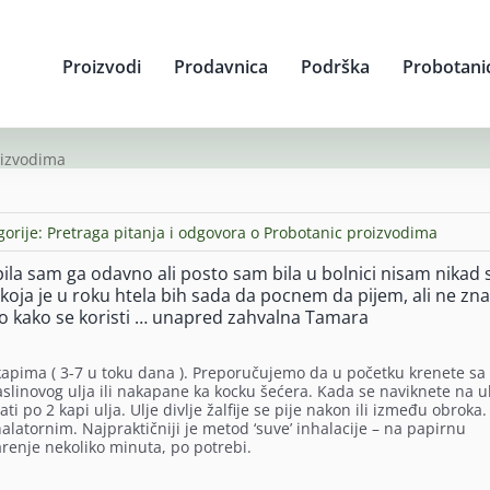
Proizvodi
Prodavnica
Podrška
Probotani
oizvodima
gorije:
Pretraga pitanja i odgovora o Probotanic proizvodima
upila sam ga odavno ali posto sam bila u bolnici nisam nikad s
a koja je u roku htela bih sada da pocnem da pijem, ali ne z
o kako se koristi … unapred zahvalna Tamara
u kapima ( 3-7 u toku dana ). Preporučujemo da u početku krenete sa 
maslinovog ulja ili nakapane ka kocku šećera. Kada se naviknete na ul
i po 2 kapi ulja. Ulje divlje žalfije se pije nakon ili između obroka.
atornim. Najpraktičniji je metod ‘suve’ inhalacije – na papirnu
arenje nekoliko minuta, po potrebi.