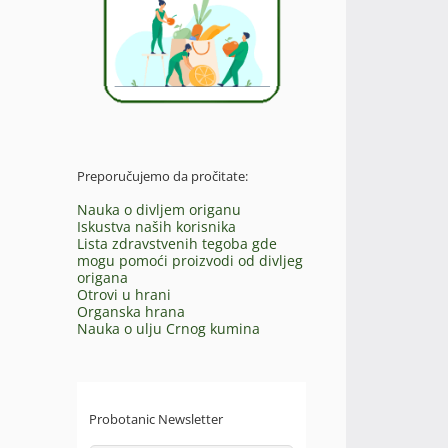
Preporučujemo da pročitate:
Nauka o divljem origanu
Iskustva naših korisnika
Lista zdravstvenih tegoba gde
mogu pomoći proizvodi od divljeg
origana
Otrovi u hrani
Organska hrana
Nauka o ulju Crnog kumina
Probotanic Newsletter