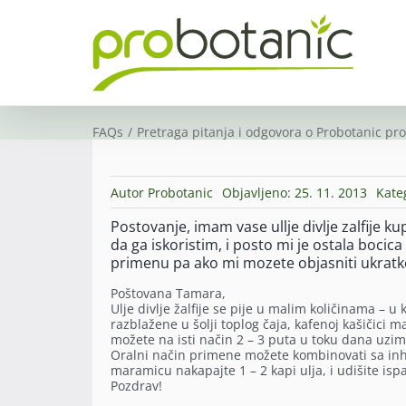
Skip
to
content
FAQs
Pretraga pitanja i odgovora o Probotanic pr
Autor
Probotanic
Objavljeno: 25. 11. 2013
Kate
Postovanje, imam vase ullje divlje zalfije k
da ga iskoristim, i posto mi je ostala bocic
primenu pa ako mi mozete objasniti ukratk
Poštovana Tamara,
Ulje divlje žalfije se pije u malim količinama – 
razblažene u šolji toplog čaja, kafenoj kašičici 
možete na isti način 2 – 3 puta u toku dana uzimat
Oralni način primene možete kombinovati sa inhal
maramicu nakapajte 1 – 2 kapi ulja, i udišite isp
Pozdrav!