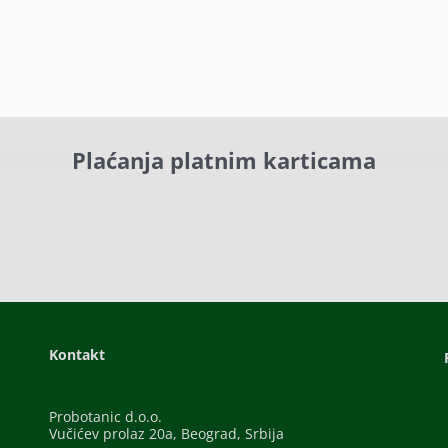
Plaćanja platnim karticama
Kontakt
Probotanic d.o.o.
Vučićev prolaz 20a, Beograd, Srbija