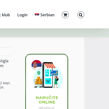
c klub
Login
Serbian
tigla
nam
2 kapi,
je,