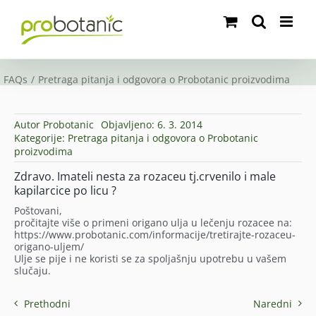
Skip
to
content
FAQs
Pretraga pitanja i odgovora o Probotanic proizvodima
Autor
Probotanic
Objavljeno: 6. 3. 2014
Kategorije:
Pretraga pitanja i odgovora o Probotanic
proizvodima
Zdravo. Imateli nesta za rozaceu tj.crvenilo i male
kapilarcice po licu ?
Poštovani,
pročitajte više o primeni origano ulja u lečenju rozacee na:
https://www.probotanic.com/informacije/tretirajte-rozaceu-
origano-uljem/
Ulje se pije i ne koristi se za spoljašnju upotrebu u vašem
slučaju.
Prethodni
Naredni