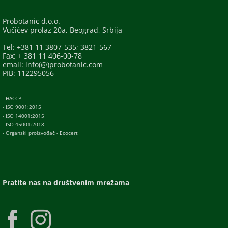
Probotanic d.o.o.
Vučićev prolaz 20a, Beograd, Srbija
Tel: +381 11 3807-535; 3821-567
Fax: + 381 11 406-00-78
email: info(@)probotanic.com
PIB: 112295056
- HACCP
- ISO 9001:2015
- ISO 14001:2015
- ISO 45001:2018
- Organski proizvođač - Ecocert
Pratite nas na društvenim mrežama