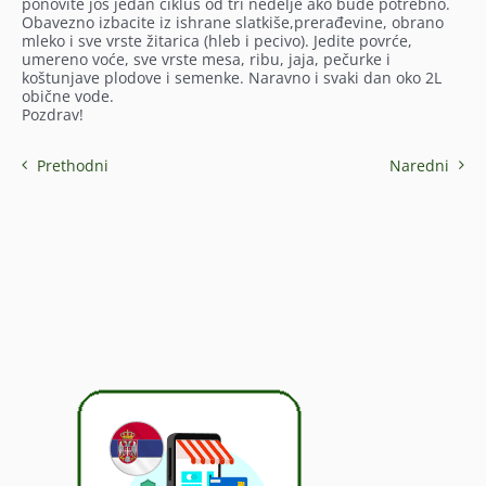
ponovite još jedan ciklus od tri nedelje ako bude potrebno.
Obavezno izbacite iz ishrane slatkiše,prerađevine, obrano
mleko i sve vrste žitarica (hleb i pecivo). Jedite povrće,
umereno voće, sve vrste mesa, ribu, jaja, pečurke i
koštunjave plodove i semenke. Naravno i svaki dan oko 2L
obične vode.
Pozdrav!
Prethodni
Naredni