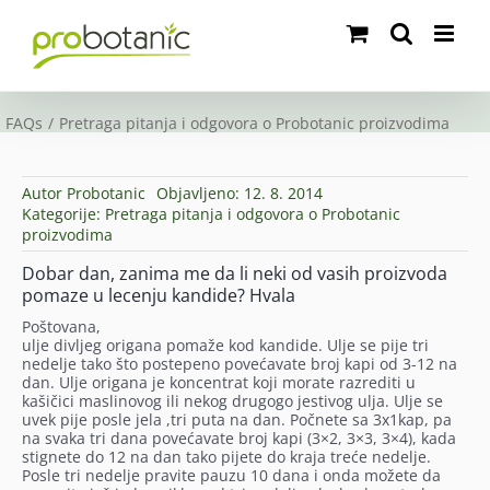
Skip
to
content
FAQs
Pretraga pitanja i odgovora o Probotanic proizvodima
Autor
Probotanic
Objavljeno: 12. 8. 2014
Kategorije:
Pretraga pitanja i odgovora o Probotanic
proizvodima
Dobar dan, zanima me da li neki od vasih proizvoda
pomaze u lecenju kandide? Hvala
Poštovana,
ulje divljeg origana pomaže kod kandide. Ulje se pije tri
nedelje tako što postepeno povećavate broj kapi od 3-12 na
dan. Ulje origana je koncentrat koji morate razrediti u
kašičici maslinovog ili nekog drugogo jestivog ulja. Ulje se
uvek pije posle jela ,tri puta na dan. Počnete sa 3x1kap, pa
na svaka tri dana povećavate broj kapi (3×2, 3×3, 3×4), kada
stignete do 12 na dan tako pijete do kraja treće nedelje.
Posle tri nedelje pravite pauzu 10 dana i onda možete da