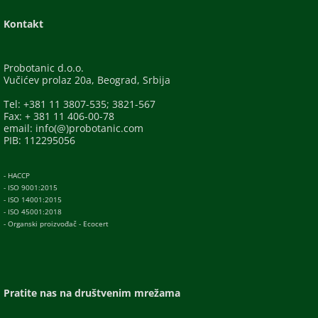
Kontakt
Probotanic d.o.o.
Vučićev prolaz 20a, Beograd, Srbija
Tel: +381 11 3807-535; 3821-567
Fax: + 381 11 406-00-78
email: info(@)probotanic.com
PIB: 112295056
- HACCP
- ISO 9001:2015
- ISO 14001:2015
- ISO 45001:2018
- Organski proizvođač - Ecocert
Pratite nas na društvenim mrežama