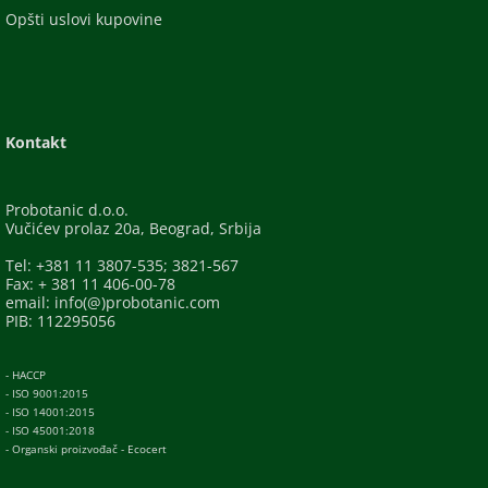
Opšti uslovi kupovine
Kontakt
Probotanic d.o.o.
Vučićev prolaz 20a, Beograd, Srbija
Tel: +381 11 3807-535; 3821-567
Fax: + 381 11 406-00-78
email: info(@)probotanic.com
PIB: 112295056
- HACCP
- ISO 9001:2015
- ISO 14001:2015
- ISO 45001:2018
- Organski proizvođač - Ecocert