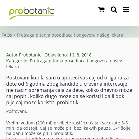
Skip
to
content
FAQs
Pretraga pitanja posetilaca i odgovora našeg lekara
Autor
Probotanic
Objavljeno: 16. 8. 2018
Kategorije:
Pretraga pitanja posetilaca i odgovora našeg
lekara
Postovani kupila sam u apoteci vas caj od origana za
dete od 6 godina zbog kandide u crevima interesuje
me nacin spremanja caja za dete, koliko dnevno moze
caj popiti, koliko dugo moze da se koristi i da li dok
pije caj moze koristiti probiotik
Poštovani,
Vrelim vodom (200 ml) prelijete kašičicu čaja i sačekate 3-5
min. da odstoji. Čaj se može piti bez ikakvih pauza, 3-4 šolje
na dan i može se piti i probiotik.
Inače, za kandidu u crevima preporučujemo ulje divljeg