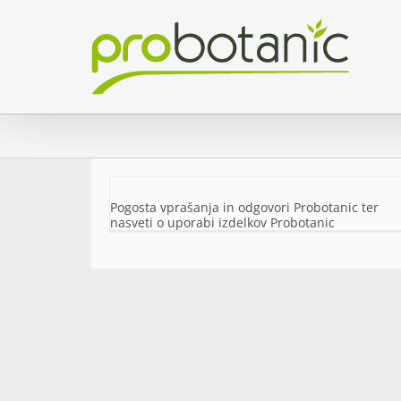
Skip
to
content
Pogosta vprašanja in odgovori Probotanic ter
nasveti o uporabi izdelkov Probotanic