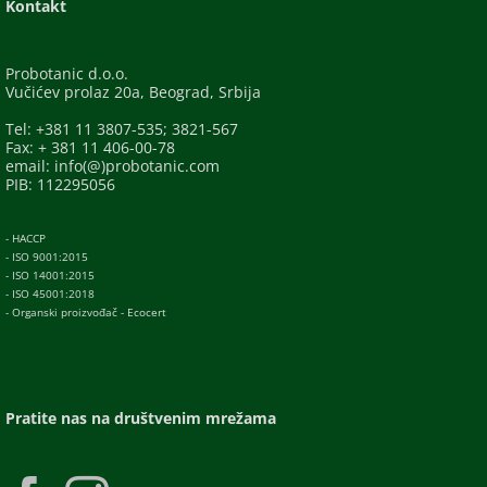
Kontakt
Probotanic d.o.o.
Vučićev prolaz 20a, Beograd, Srbija
Tel: +381 11 3807-535; 3821-567
Fax: + 381 11 406-00-78
email: info(@)probotanic.com
PIB: 112295056
- HACCP
- ISO 9001:2015
- ISO 14001:2015
- ISO 45001:2018
- Organski proizvođač - Ecocert
Pratite nas na društvenim mrežama