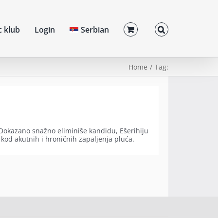
c klub
Login
Serbian
Home
Tag:
u. Dokazano snažno eliminiše kandidu, Ešerihiju
 kod akutnih i hroničnih zapaljenja pluća.