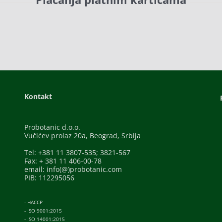
Kontakt
Probotanic d.o.o.
Vučićev prolaz 20a, Beograd, Srbija
Tel: +381 11 3807-535; 3821-567
Fax: + 381 11 406-00-78
email: info(@)probotanic.com
PIB: 112295056
- HACCP
- ISO 9001:2015
- ISO 14001:2015