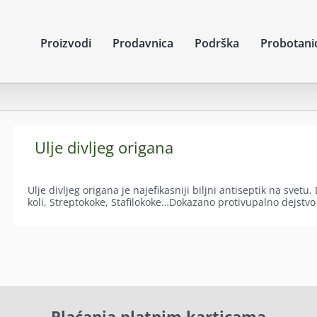
Proizvodi
Prodavnica
Podrška
Probotani
Ulje divljeg origana
Ulje divljeg origana je najefikasniji biljni antiseptik na svet
koli, Streptokoke, Stafilokoke…Dokazano protivupalno dejstvo
Plaćanja platnim karticama