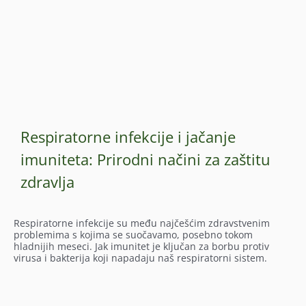
Respiratorne infekcije i jačanje
imuniteta: Prirodni načini za zaštitu
zdravlja
Respiratorne infekcije su među najčešćim zdravstvenim
problemima s kojima se suočavamo, posebno tokom
hladnijih meseci. Jak imunitet je ključan za borbu protiv
virusa i bakterija koji napadaju naš respiratorni sistem.