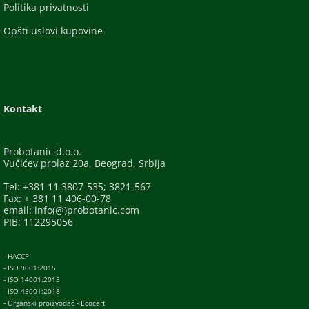
Politika privatnosti
Opšti uslovi kupovine
Kontakt
Probotanic d.o.o.
Vučićev prolaz 20a, Beograd, Srbija
Tel: +381 11 3807-535; 3821-567
Fax: + 381 11 406-00-78
email: info(@)probotanic.com
PIB: 112295056
- HACCP
- ISO 9001:2015
- ISO 14001:2015
- ISO 45001:2018
- Organski proizvođač - Ecocert