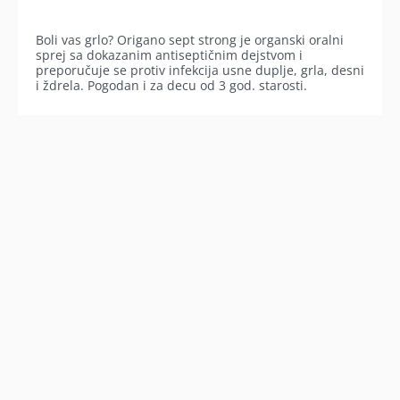
Boli vas grlo? Origano sept strong je organski oralni
sprej sa dokazanim antiseptičnim dejstvom i
preporučuje se protiv infekcija usne duplje, grla, desni
i ždrela. Pogodan i za decu od 3 god. starosti.