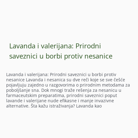
Lavanda i valerijana: Prirodni
saveznici u borbi protiv nesanice
Lavanda i valerijana: Prirodni saveznici u borbi protiv
nesanice Lavanda i nesanica su dve reči koje se sve češće
pojavljuju zajedno u razgovorima o prirodnim metodama za
poboljšanje sna. Dok mnogi traže rešenja za nesanicu u
farmaceutskim preparatima, prirodni saveznici poput
lavande i valerijane nude efikasne i manje invazivne
alternative. Šta kažu istraživanja? Lavanda kao