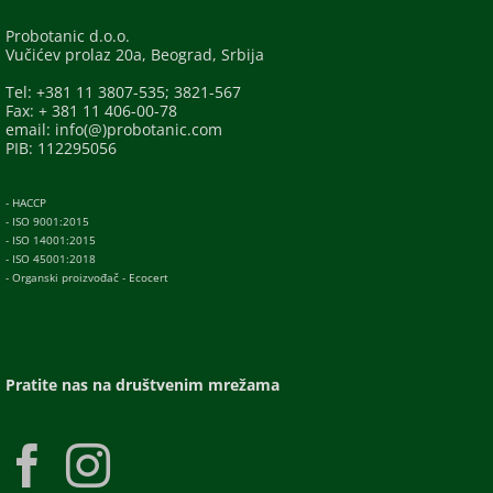
Probotanic d.o.o.
Vučićev prolaz 20a, Beograd, Srbija
Tel: +381 11 3807-535; 3821-567
Fax: + 381 11 406-00-78
email: info(@)probotanic.com
PIB: 112295056
- HACCP
- ISO 9001:2015
- ISO 14001:2015
- ISO 45001:2018
- Organski proizvođač - Ecocert
Pratite nas na društvenim mrežama