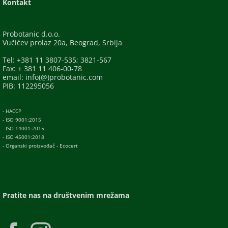
Kontakt
Probotanic d.o.o.
Vučićev prolaz 20a, Beograd, Srbija
Tel: +381 11 3807-535; 3821-567
Fax: + 381 11 406-00-78
email: info(@)probotanic.com
PIB: 112295056
- HACCP
- ISO 9001:2015
- ISO 14001:2015
- ISO 45001:2018
- Organski proizvođač - Ecocert
Pratite nas na društvenim mrežama