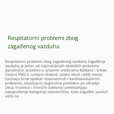
Respitatorni problemi zbog
zagađenog vazduha
Respitatorni problemi zbog zagađenog vazduha Zagađenje
vazduha je jedan od najznačajnijih ekoloških problema
današnjice, posebno u urbanim sredinama Balkana i Srbije.
Čestice PM2.5, sumpor-dioksid, azotni oksid i teški metali
izazivaju širok spektar respiratornih i kardiovaskularnih
problema, ostavljajući dugoročne posledice po zdravlje.
Deca, trudnice i hronični bolesnici predstavljaju
najugroženije kategorije stanovništva. Kako zagađen vazduh
utiče na