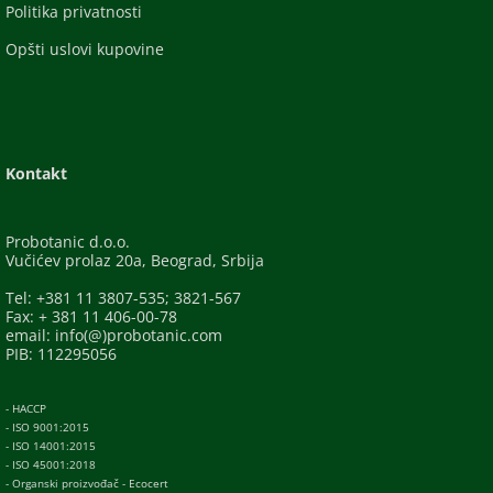
Politika privatnosti
Opšti uslovi kupovine
Kontakt
Probotanic d.o.o.
Vučićev prolaz 20a, Beograd, Srbija
Tel: +381 11 3807-535; 3821-567
Fax: + 381 11 406-00-78
email: info(@)probotanic.com
PIB: 112295056
- HACCP
- ISO 9001:2015
- ISO 14001:2015
- ISO 45001:2018
- Organski proizvođač - Ecocert