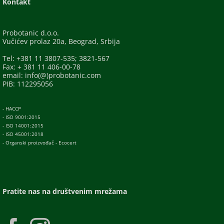
Kontakt
Probotanic d.o.o.
Vučićev prolaz 20a, Beograd, Srbija
Tel: +381 11 3807-535; 3821-567
Fax: + 381 11 406-00-78
email: info(@)probotanic.com
PIB: 112295056
- HACCP
- ISO 9001:2015
- ISO 14001:2015
- ISO 45001:2018
- Organski proizvođač - Ecocert
Pratite nas na društvenim mrežama