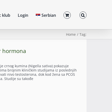
c klub
Login
Serbian
Home
Tag:
or hormona
e crnog kumina (Nigella sativa) pokazuje
rema brojnim kliničkim studijama iz poslednjih
vati nivo testosterona, dok kod žena sa PCOS
a. Studije su takođe