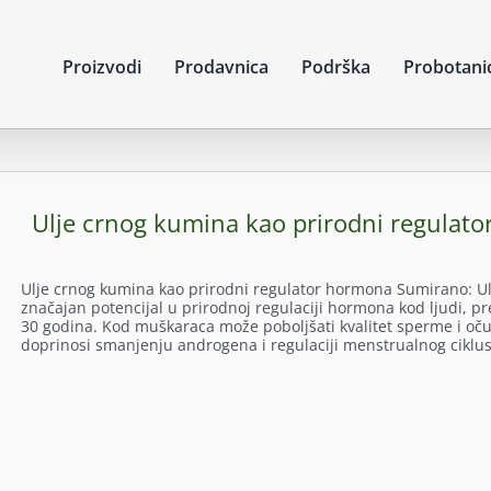
Proizvodi
Prodavnica
Podrška
Probotani
Ulje crnog kumina kao prirodni regulat
Ulje crnog kumina kao prirodni regulator hormona Sumirano: Ulj
značajan potencijal u prirodnoj regulaciji hormona kod ljudi, p
30 godina. Kod muškaraca može poboljšati kvalitet sperme i oču
doprinosi smanjenju androgena i regulaciji menstrualnog ciklus