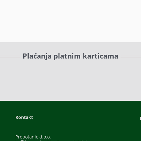
Plaćanja platnim karticama
Kontakt
Probotanic d.o.o.