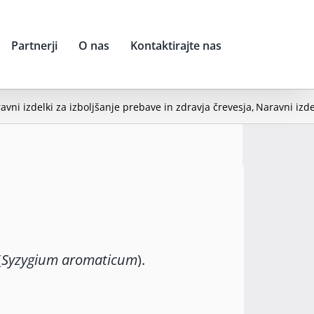
Partnerji
O nas
Kontaktirajte nas
avni izdelki za izboljšanje prebave in zdravja črevesja
Naravni izde
(
Syzygium aromaticum
).