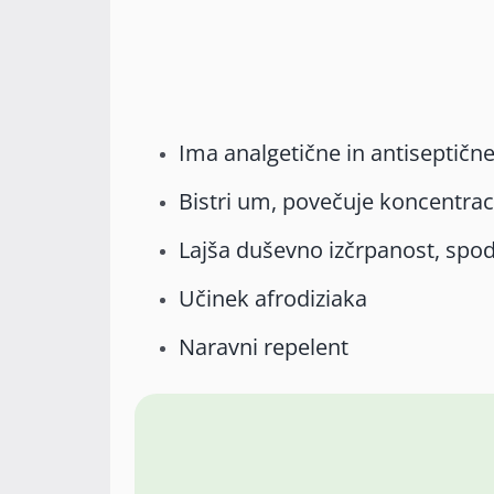
Ima analgetične in antiseptične
Bistri um, povečuje koncentraci
Lajša duševno izčrpanost, spo
Učinek afrodiziaka
Naravni repelent