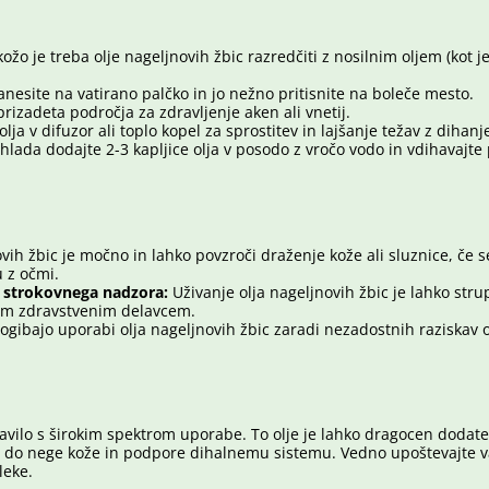
o je treba olje nageljnovih žbic razredčiti z nosilnim oljem (kot j
nesite na vatirano palčko in jo nežno pritisnite na boleče mesto.
izadeta področja za zdravljenje aken ali vnetij.
olja v difuzor ali toplo kopel za sprostitev in lajšanje težav z dihan
lada dodajte 2-3 kapljice olja v posodo z vročo vodo in vdihavajte 
vih žbic je močno in lahko povzroči draženje kože ali sluznice, če 
u z očmi.
z strokovnega nadzora:
Uživanje olja nageljnovih žbic je lahko stru
im zdravstvenim delavcem.
zogibajo uporabi olja nageljnovih žbic zaradi nezadostnih raziskav
vilo s širokim spektrom uporabe. To olje je lahko dragocen dodatek
 do nege kože in podpore dihalnemu sistemu. Vedno upoštevajte va
leke.