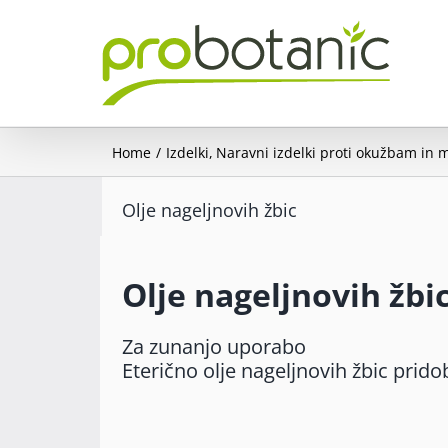
Skip
to
content
Home
Izdelki
Naravni izdelki proti okužbam in
Olje nageljnovih žbic
Olje nageljnovih žbi
Za zunanjo uporabo
Eterično olje nageljnovih žbic prido