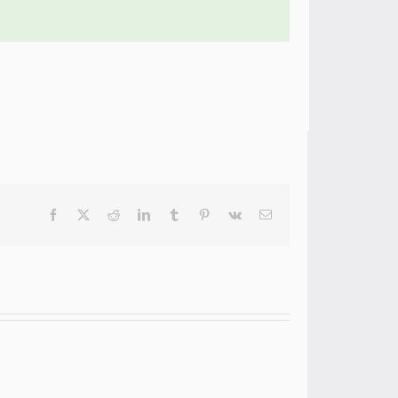
Facebook
X
Reddit
LinkedIn
Tumblr
Pinterest
Vk
Email