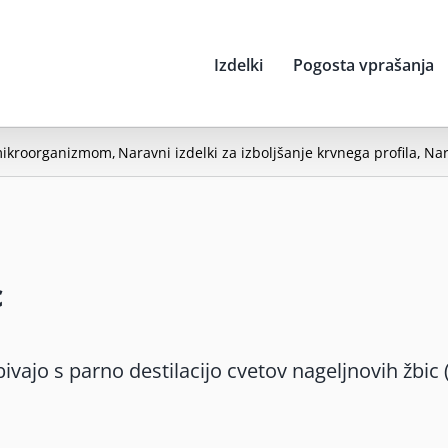
Izdelki
Pogosta vprašanja
 mikroorganizmom
Naravni izdelki za izboljšanje krvnega profila
Nar
c
bivajo s parno destilacijo cvetov nageljnovih žbic 