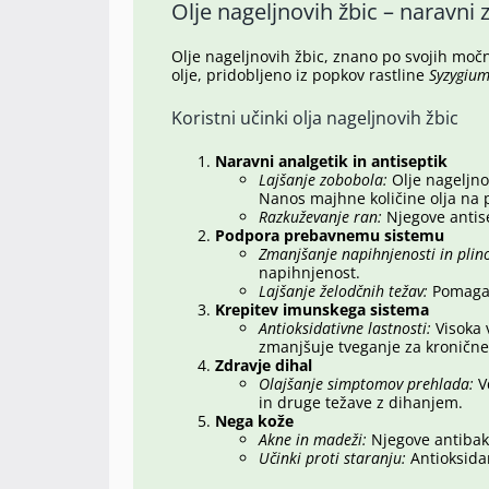
Olje nageljnovih žbic – naravni 
Olje nageljnovih žbic, znano po svojih močni
olje, pridobljeno iz popkov rastline
Syzygiu
Koristni učinki olja nageljnovih žbic
Naravni analgetik in antiseptik
Lajšanje zobobola:
Olje nageljnov
Nanos majhne količine olja na 
Razkuževanje ran:
Njegove antise
Podpora prebavnemu sistemu
Zmanjšanje napihnjenosti in plin
napihnjenost.
Lajšanje želodčnih težav:
Pomaga p
Krepitev imunskega sistema
Antioksidativne lastnosti:
Visoka 
zmanjšuje tveganje za kronične
Zdravje dihal
Olajšanje simptomov prehlada:
Vd
in druge težave z dihanjem.
Nega kože
Akne in madeži:
Njegove antibakt
Učinki proti staranju:
Antioksidan