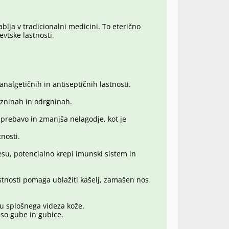
ablja v tradicionalni medicini. To eterično
evtske lastnosti.
nalgetičnih in antiseptičnih lastnosti.
ezninah in odrgninah.
prebavo in zmanjša nelagodje, kot je
nosti.
esu, potencialno krepi imunski sistem in
astnosti pomaga ublažiti kašelj, zamašen nos
ju splošnega videza kože.
 so gube in gubice.