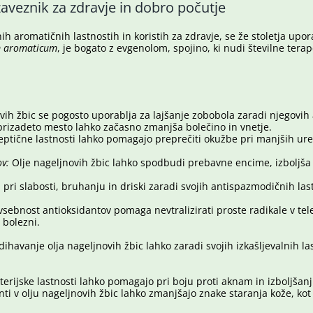
zaveznik za zdravje in dobro počutje
h aromatičnih lastnostih in koristih za zdravje, se že stoletja upor
m aromaticum
, je bogato z evgenolom, spojino, ki nudi številne terap
ih žbic se pogosto uporablja za lajšanje zobobola zaradi njegovih a
prizadeto mesto lahko začasno zmanjša bolečino in vnetje.
ptične lastnosti lahko pomagajo preprečiti okužbe pri manjših ur
ov:
Olje nageljnovih žbic lahko spodbudi prebavne encime, izboljša 
ri slabosti, bruhanju in driski zaradi svojih antispazmodičnih last
vsebnost antioksidantov pomaga nevtralizirati proste radikale v tel
 bolezni.
ihavanje olja nageljnovih žbic lahko zaradi svojih izkašljevalnih l
erijske lastnosti lahko pomagajo pri boju proti aknam in izboljšan
ti v olju nageljnovih žbic lahko zmanjšajo znake staranja kože, kot