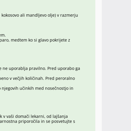
e kokosovo ali mandljevo olje) v razmerju
jem.
paro, medtem ko si glavo pokrijete z
se ne uporablja pravilno. Pred uporabo ga
peno v večjih količinah. Pred peroralno
 o njegovih učinkih med nosečnostjo in
 v vaši domači lekarni, od lajšanja
rnostna priporočila in se posvetujte s