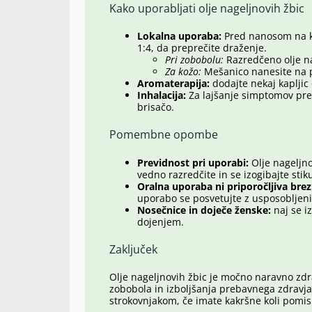
Kako uporabljati olje nageljnovih žbic
Lokalna uporaba:
Pred nanosom na kož
1:4, da preprečite draženje.
Pri zobobolu:
Razredčeno olje na
Za kožo:
Mešanico nanesite na pr
Aromaterapija:
dodajte nekaj kapljic 
Inhalacija:
Za lajšanje simptomov preh
brisačo.
Pomembne opombe
Previdnost pri uporabi:
Olje nageljno
vedno razredčite in se izogibajte stik
Oralna uporaba ni priporočljiva bre
uporabo se posvetujte z usposobljen
Nosečnice in doječe ženske:
naj se i
dojenjem.
Zaključek
Olje nageljnovih žbic je močno naravno zdra
zobobola in izboljšanja prebavnega zdravja
strokovnjakom, če imate kakršne koli pomis