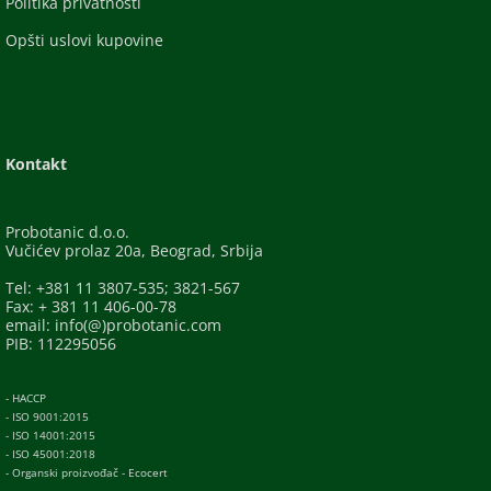
Politika privatnosti
Opšti uslovi kupovine
Kontakt
Probotanic d.o.o.
Vučićev prolaz 20a, Beograd, Srbija
Tel: +381 11 3807-535; 3821-567
Fax: + 381 11 406-00-78
email: info(@)probotanic.com
PIB: 112295056
- HACCP
- ISO 9001:2015
- ISO 14001:2015
- ISO 45001:2018
- Organski proizvođač - Ecocert