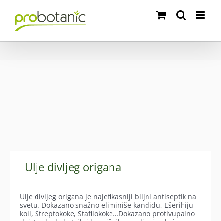
Skip
to
content
Ulje divljeg origana
Ulje divljeg origana je najefikasniji biljni antiseptik na
svetu. Dokazano snažno eliminiše kandidu, Ešerihiju
koli, Streptokoke, Stafilokoke…Dokazano protivupalno