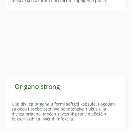
dejstvo kod akutnih i hroničnih zapaljenja pluća.
Origano strong
Ulje divljeg origana u formi softgel kapsule. Pogodan
za decu i osobe osetljive na intenzivan ukus ulja
divljeg origana. Moćan saveznik protiv najčešćih
bakterijskih i gljivičnih infekcija.