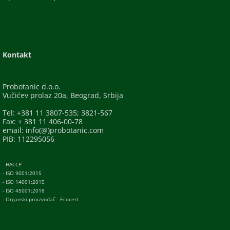
Kontakt
Probotanic d.o.o.
Vučićev prolaz 20a, Beograd, Srbija
Tel: +381 11 3807-535; 3821-567
Fax: + 381 11 406-00-78
email: info(@)probotanic.com
PIB: 112295056
- HACCP
- ISO 9001:2015
- ISO 14001:2015
- ISO 45001:2018
- Organski proizvođač - Ecocert