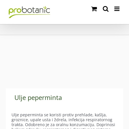
Skip
to
content
Ulje peperminta
Ulje peperminta se koristi protiv prehlade, kašlja,
groznice, upale usta i ždrela, infekcija respiratornog
trakta. Odobreno je za oralnu konzumaciju. Doprinosi