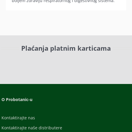
boljem zdravlju respiratornog i digestivnog sistema.
Plaćanja platnim karticama
O Probotanic-u
Kontaktirajte nas
Kontaktirajte naše distributere