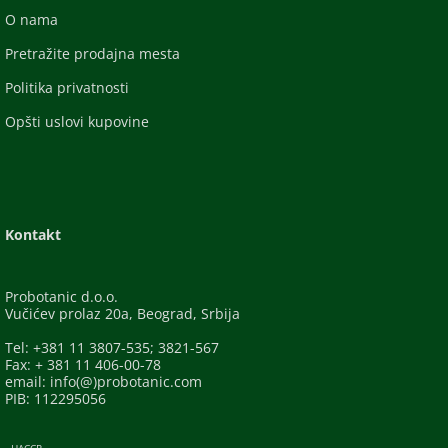
O nama
Pretražite prodajna mesta
Politika privatnosti
Opšti uslovi kupovine
Kontakt
Probotanic d.o.o.
Vučićev prolaz 20a, Beograd, Srbija
Tel: +381 11 3807-535; 3821-567
Fax: + 381 11 406-00-78
email: info(@)probotanic.com
PIB: 112295056
- HACCP