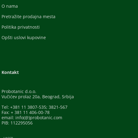
O nama
Pretražite prodajna mesta
Politika privatnosti
Opšti uslovi kupovine
Kontakt
Probotanic d.o.o.
Vučićev prolaz 20a, Beograd, Srbija
Tel: +381 11 3807-535; 3821-567
Fax: + 381 11 406-00-78
email: info(@)probotanic.com
PIB: 112295056
- HACCP