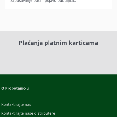
zapušavanje pora i pojavu bubuljica..
Plaćanja platnim karticama
O Probotanic-u
Kontaktirajte nas
Kontaktirajte naše distributere