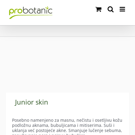
Skip
to
content
Junior skin
Posebno namenjeno za masnu, nečistu i osetljivu kožu
podložnu aknama, bubuljicama i mitiserima. Suši i
uklanja već postojeće akne. Smanjuje lučenje sebuma,