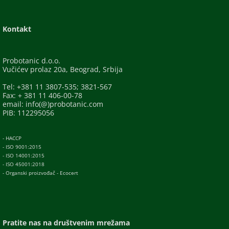
Kontakt
Probotanic d.o.o.
Vučićev prolaz 20a, Beograd, Srbija
Tel: +381 11 3807-535; 3821-567
Fax: + 381 11 406-00-78
email: info(@)probotanic.com
PIB: 112295056
- HACCP
- ISO 9001:2015
- ISO 14001:2015
- ISO 45001:2018
- Organski proizvođač - Ecocert
Pratite nas na društvenim mrežama