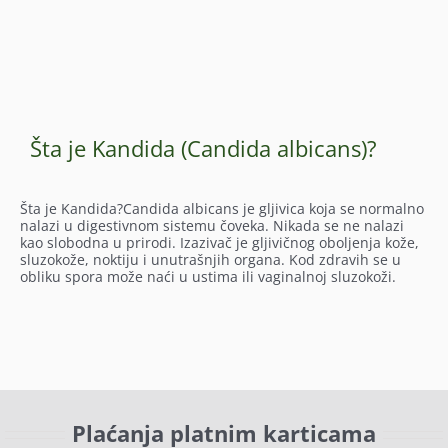
Šta je Kandida (Candida albicans)?
Šta je Kandida?Candida albicans je gljivica koja se normalno
nalazi u digestivnom sistemu čoveka. Nikada se ne nalazi
kao slobodna u prirodi. Izazivač je gljivičnog oboljenja kože,
sluzokože, noktiju i unutrašnjih organa. Kod zdravih se u
obliku spora može naći u ustima ili vaginalnoj sluzokoži.
Plaćanja platnim karticama