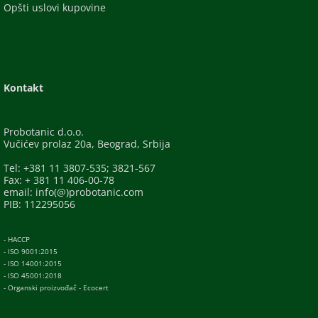
Opšti uslovi kupovine
Kontakt
Probotanic d.o.o.
Vučićev prolaz 20a, Beograd, Srbija
Tel: +381 11 3807-535; 3821-567
Fax: + 381 11 406-00-78
email: info(@)probotanic.com
PIB: 112295056
- HACCP
- ISO 9001:2015
- ISO 14001:2015
- ISO 45001:2018
- Organski proizvođač - Ecocert