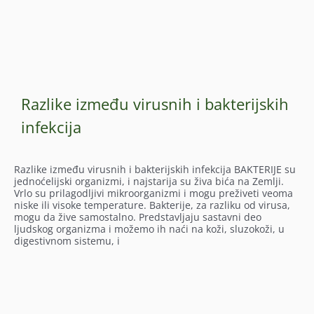
Razlike između virusnih i bakterijskih
infekcija
Razlike između virusnih i bakterijskih infekcija BAKTERIJE su
jednoćelijski organizmi, i najstarija su živa bića na Zemlji.
Vrlo su prilagodljivi mikroorganizmi i mogu preživeti veoma
niske ili visoke temperature. Bakterije, za razliku od virusa,
mogu da žive samostalno. Predstavljaju sastavni deo
ljudskog organizma i možemo ih naći na koži, sluzokoži, u
digestivnom sistemu, i