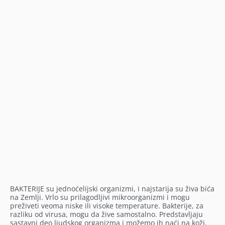
BAKTERIJE su jednoćelijski organizmi, i najstarija su živa bića
na Zemlji. Vrlo su prilagodljivi mikroorganizmi i mogu
preživeti veoma niske ili visoke temperature. Bakterije, za
razliku od virusa, mogu da žive samostalno. Predstavljaju
sastavni deo ljudskog organizma i možemo ih naći na koži,