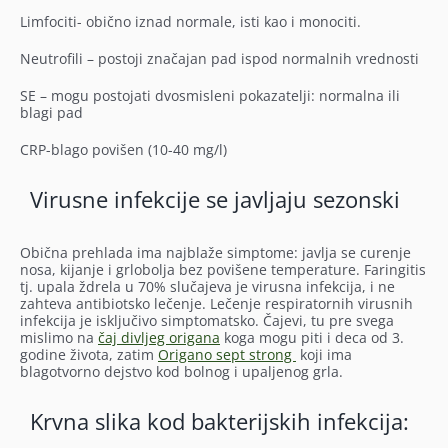
Limfociti- obično iznad normale, isti kao i monociti.
Neutrofili – postoji značajan pad ispod normalnih vrednosti
SE – mogu postojati dvosmisleni pokazatelji: normalna ili
blagi pad
CRP-blago povišen (10-40 mg/l)
Virusne infekcije se javljaju sezonski
Obična prehlada ima najblaže simptome: javlja se curenje
nosa, kijanje i grlobolja bez povišene temperature. Faringitis
tj. upala ždrela u 70% slučajeva je virusna infekcija, i ne
zahteva antibiotsko lečenje. Lečenje respiratornih virusnih
infekcija je isključivo simptomatsko. Čajevi, tu pre svega
mislimo na
čaj divljeg origana
koga mogu piti i deca od 3.
godine života, zatim
Origano sept strong
koji ima
blagotvorno dejstvo kod bolnog i upaljenog grla.
Krvna slika kod bakterijskih infekcija: