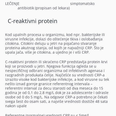
LEČENJE
simptomatsko
antibiotik (propisan od lekara)
C-reaktivni protein
Kod upalnih procesa u organizmu, kod npr. bakterijske ili
virusne infekcije, dolazi do oštećenje tkiva i oslobađanja
citokina. Citokini deluju u jetri na pojačano stvaranje
proteina akutnog stanja, od kojih je najvažniji CRP. Što je
upala jača, više je citokina, a ujedno je i viši CRP.
C-reaktivni protein ili skraćeno CRP predstavlja protein krvi
koji se proizvodi u jetri. Njegova funkcija ogleda se u
nespecifičnoj odbrani organizma od infektivnih agenasa i
razgradnih produkata ćelije. Najčešće su vrednosti CRP-a
izrazito visoke kod bakterijske infekcije, a kod virusne su tek
nešto iznad gornje granice referentnog intervala –
referentni interval za decu starosti od dva meseca do 15
godina je od 0,1 do 2,8 mg/L dok je za adolescente i odrasle
osobe od 0 do 5 mg/L. Na odgovor CRP-a potrebno je čekati
svega šest do osam sati, a najviše vrednosti dostiže 48 sata
nakon upale
Referentne (normalne) vrednosti CRP su < 5mg/l.