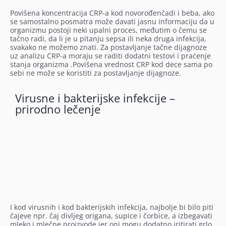
Povišena koncentracija CRP-a kod novorođenčadi i beba, ako
se samostalno posmatra može davati jasnu informaciju da u
organizmu postoji neki upalni proces, međutim o čemu se
tačno radi, da li je u pitanju sepsa ili neka druga infekcija,
svakako ne možemo znati. Za postavljanje tačne dijagnoze
uz analizu CRP-a moraju se raditi dodatni testovi i praćenje
stanja organizma .Povišena vrednost CRP kod dece sama po
sebi ne može se koristiti za postavljanje dijagnoze.
Virusne i bakterijske infekcije –
prirodno lečenje
I kod virusnih i kod bakterijskih infekcija, najbolje bi bilo piti
čajeve npr. čaj divljeg origana, supice i čorbice, a izbegavati
mleko i mlečne proizvode jer oni mogu dodatno iritirati grlo.