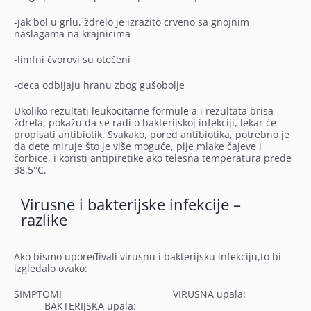
-jak bol u grlu, ždrelo je izrazito crveno sa gnojnim
naslagama na krajnicima
-limfni čvorovi su otečeni
-deca odbijaju hranu zbog gušobolje
Ukoliko rezultati leukocitarne formule a i rezultata brisa
ždrela, pokažu da se radi o bakterijskoj infekciji, lekar će
propisati antibiotik. Svakako, pored antibiotika, potrebno je
da dete miruje što je više moguće, pije mlake čajeve i
čorbice, i koristi antipiretike ako telesna temperatura pređe
38,5°C.
Virusne i bakterijske infekcije –
razlike
Ako bismo upoređivali virusnu i bakterijsku infekciju,to bi
izgledalo ovako:
SIMPTOMI
VIRUSNA upala:
BAKTERIJSKA upala: