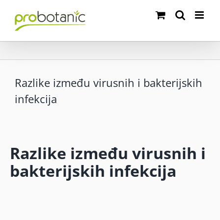
Skip
to
content
Razlike između virusnih i bakterijskih
infekcija
Razlike između virusnih i
bakterijskih infekcija