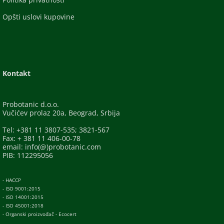
Opšti uslovi kupovine
Kontakt
Probotanic d.o.o.
Vučićev prolaz 20a, Beograd, Srbija
Tel: +381 11 3807-535; 3821-567
Fax: + 381 11 406-00-78
email: info(@)probotanic.com
PIB: 112295056
- HACCP
- ISO 9001:2015
- ISO 14001:2015
- ISO 45001:2018
- Organski proizvođač - Ecocert