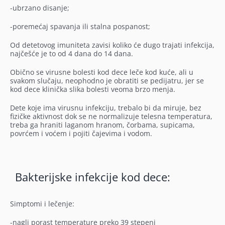
-ubrzano disanje;
-poremećaj spavanja ili stalna pospanost;
Od detetovog imuniteta zavisi koliko će dugo trajati infekcija,
najčešće je to od 4 dana do 14 dana.
Obično se virusne bolesti kod dece leče kod kuće, ali u
svakom slučaju, neophodno je obratiti se pedijatru, jer se
kod dece klinička slika bolesti veoma brzo menja.
Dete koje ima virusnu infekciju, trebalo bi da miruje, bez
fizičke aktivnost dok se ne normalizuje telesna temperatura,
treba ga hraniti laganom hranom, čorbama, supicama,
povrćem i voćem i pojiti čajevima i vodom.
Bakterijske infekcije kod dece:
Simptomi i lečenje:
-nagli porast temperature preko 39 stepeni