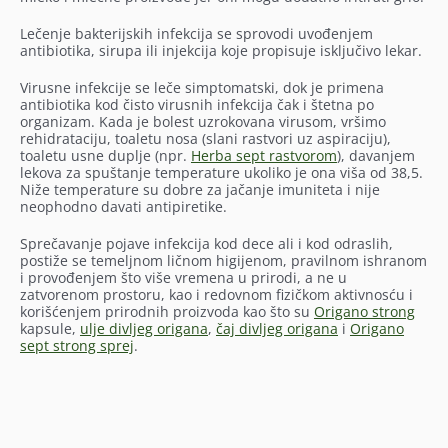
Lečenje bakterijskih infekcija se sprovodi uvođenjem
antibiotika, sirupa ili injekcija koje propisuje isključivo lekar.
Virusne infekcije se leče simptomatski, dok je primena
antibiotika kod čisto virusnih infekcija čak i štetna po
organizam. Kada je bolest uzrokovana virusom, vršimo
rehidrataciju, toaletu nosa (slani rastvori uz aspiraciju),
toaletu usne duplje (npr.
Herba sept rastvorom
), davanjem
lekova za spuštanje temperature ukoliko je ona viša od 38,5.
Niže temperature su dobre za jačanje imuniteta i nije
neophodno davati antipiretike.
Sprečavanje pojave infekcija kod dece ali i kod odraslih,
postiže se temeljnom ličnom higijenom, pravilnom ishranom
i provođenjem što više vremena u prirodi, a ne u
zatvorenom prostoru, kao i redovnom fizičkom aktivnosću i
korišćenjem prirodnih proizvoda kao što su
Origano strong
kapsule,
ulje divljeg origana
,
čaj divljeg origana
i
Origano
sept strong sprej
.