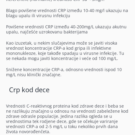
Blago povišene vrednosti CRP između 10-40 mg/l ukazuju na
blagu upalu ili virusnu infekciju
Povišene vrednosti CRP između 40-200mg/L ukazuju akutnu
upalu, najčešće uzrokovanu bakterijama
Kao izuzetak, u nekim slučajevima može se javiti visoka
vrednost koncentracije CRP-a kod gripa ili infektivne
mononukleoze, koje takođe spadaju u virusne infekcije. Tu
se nekada mogu javiti koncentracije i veće od 100 mg/L.
Snižene koncentracije CRP-a, odnosno vrednosti ispod 10
mg/L nisu klinički značajne.
Crp kod dece
Vrednosti C-reaktivnog proteina kod zdrave dece i beba se
ne razlikuju značajno u odnosu na vrednosti zabeležene kod
zdrave odrasle populacije. Jedina razlika ogleda se u
vrednostima tek rodjene dece, gde se očekuje variranje
vrednosti CRP-a od 2-5 mg/L u toku nekoliko prvih dana
života novorođenčeta.