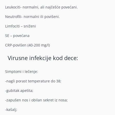
Leukociti- normalni, ali najčešće povećani.
Neutrofili- normalni ili povišeni.
Limfociti – sniženi
SE – povećana
CRP-povišen (40-200 mg/l)
Virusne infekcije kod dece:
Simptomi i lečenje:
-nagli porast temperature do 38;
-gubitak apetita;
-zapušen nos i obilan sekret iz nosa;
-kašalj;