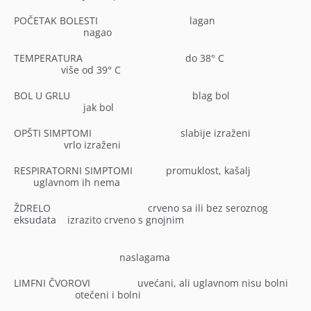
POČETAK BOLESTI
lagan
nagao
TEMPERATURA
do 38° C
više od 39° C
BOL U GRLU
blag bol
jak bol
OPŠTI SIMPTOMI
slabije izraženi
vrlo izraženi
RESPIRATORNI SIMPTOMI promuklost, kašalj
uglavnom ih nema
ŽDRELO
crveno sa ili bez seroznog
eksudata
izrazito crveno s gnojnim
naslagama
LIMFNI ČVOROVI uvećani, ali uglavnom nisu bolni
otečeni i bolni