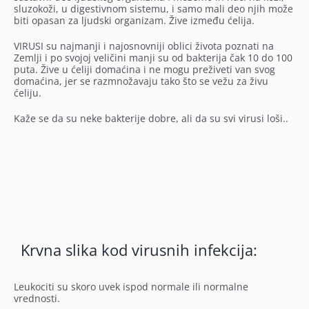
sluzokoži, u digestivnom sistemu, i samo mali deo njih može
biti opasan za ljudski organizam. Žive između ćelija.
VIRUSI su najmanji i najosnovniji oblici života poznati na
Zemlji i po svojoj veličini manji su od bakterija čak 10 do 100
puta. Žive u ćeliji domaćina i ne mogu preživeti van svog
domaćina, jer se razmnožavaju tako što se vežu za živu
ćeliju.
Kaže se da su neke bakterije dobre, ali da su svi virusi loši..
Krvna slika kod virusnih infekcija:
Leukociti su skoro uvek ispod normale ili normalne
vrednosti.