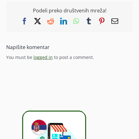
Podeli preko društvenih mreža!
Facebook
X
Reddit
LinkedIn
WhatsApp
Tumblr
Pinterest
Email
Napišite komentar
You must be
logged in
to post a comment.