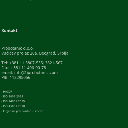
Kontakt
Probotanic d.o.o.
Vučićev prolaz 20a, Beograd, Srbija
Tel: +381 11 3807-535; 3821-567
Fax: + 381 11 406-00-78
email: info(@)probotanic.com
PIB: 112295056
- HACCP
- ISO 9001:2015
- ISO 14001:2015
- ISO 45001:2018
- Organski proizvođač - Ecocert