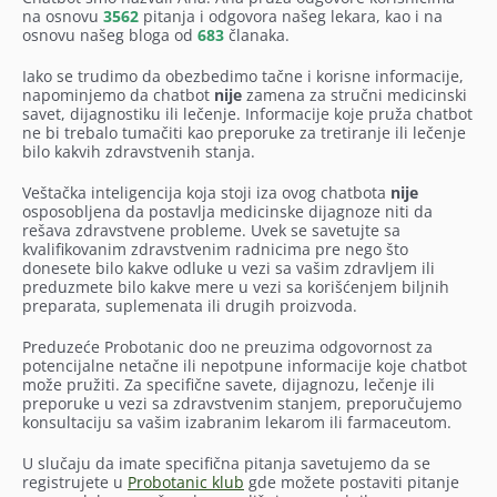
na osnovu
3562
pitanja i odgovora našeg lekara, kao i na
osnovu našeg bloga od
683
članaka.
Iako se trudimo da obezbedimo tačne i korisne informacije,
napominjemo da chatbot
nije
zamena za stručni medicinski
savet, dijagnostiku ili lečenje. Informacije koje pruža chatbot
ne bi trebalo tumačiti kao preporuke za tretiranje ili lečenje
bilo kakvih zdravstvenih stanja.
Veštačka inteligencija koja stoji iza ovog chatbota
nije
osposobljena da postavlja medicinske dijagnoze niti da
rešava zdravstvene probleme. Uvek se savetujte sa
kvalifikovanim zdravstvenim radnicima pre nego što
donesete bilo kakve odluke u vezi sa vašim zdravljem ili
preduzmete bilo kakve mere u vezi sa korišćenjem biljnih
preparata, suplemenata ili drugih proizvoda.
Preduzeće Probotanic doo ne preuzima odgovornost za
potencijalne netačne ili nepotpune informacije koje chatbot
može pružiti. Za specifične savete, dijagnozu, lečenje ili
preporuke u vezi sa zdravstvenim stanjem, preporučujemo
konsultaciju sa vašim izabranim lekarom ili farmaceutom.
U slučaju da imate specifična pitanja savetujemo da se
registrujete u
Probotanic klub
gde možete postaviti pitanje