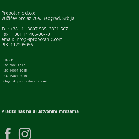
Probotanic d.o.o.
Vučićev prolaz 20a, Beograd, Srbija
Tel: +381 11 3807-535; 3821-567
Fax: + 381 11 406-00-78
email: info(@)probotanic.com
PIB: 112295056
- HACCP
- ISO 9001:2015
- ISO 14001:2015
- ISO 45001:2018
- Organski proizvođač - Ecocert
Pratite nas na društvenim mrežama