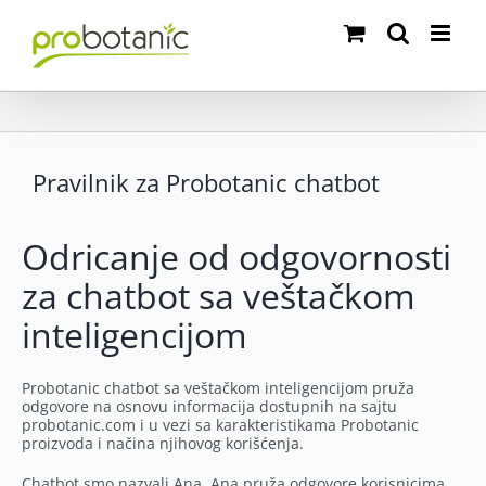
Skip
to
content
Pravilnik za Probotanic chatbot
Odricanje od odgovornosti
za chatbot sa veštačkom
inteligencijom
Probotanic chatbot sa veštačkom inteligencijom pruža
odgovore na osnovu informacija dostupnih na sajtu
probotanic.com i u vezi sa karakteristikama Probotanic
proizvoda i načina njihovog korišćenja.
Chatbot smo nazvali Ana. Ana pruža odgovore korisnicima