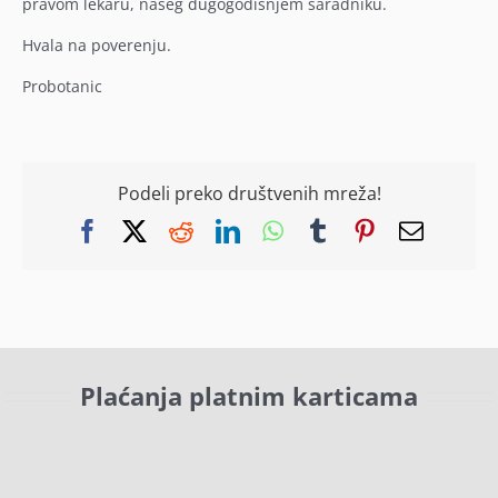
pravom lekaru, našeg dugogodišnjem saradniku.
Hvala na poverenju.
Probotanic
Podeli preko društvenih mreža!
Facebook
X
Reddit
LinkedIn
WhatsApp
Tumblr
Pinterest
Email
Plaćanja platnim karticama