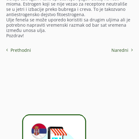
mioma. Estrogen koji se nije vezao za receptore neutrališe
se u jetri i izbacije preko bubrega i creva. To je takozvano
antiestrogensko dejstvo fitoestrogena.
Ulje fenela se može uporedo koristiti sa drugim uljima ali je
potrebno napraviti vremenski razmak od bar sat vremena
između unosa ulja.
Pozdrav!
Prethodni
Naredni