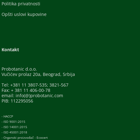
Politika privatnosti
Opšti uslovi kupovine
Kontakt
Probotanic d.o.o.
Vučićev prolaz 20a, Beograd, Srbija
Tel: +381 11 3807-535; 3821-567
Fax: + 381 11 406-00-78
email: info(@)probotanic.com
PIB: 112295056
- HACCP
- ISO 9001:2015
- ISO 14001:2015
- ISO 45001:2018
- Organski proizvođač - Ecocert