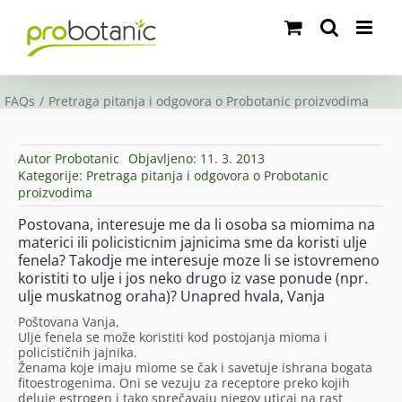
Skip
to
content
FAQs
Pretraga pitanja i odgovora o Probotanic proizvodima
Autor
Probotanic
Objavljeno: 11. 3. 2013
Kategorije:
Pretraga pitanja i odgovora o Probotanic
proizvodima
Postovana, interesuje me da li osoba sa miomima na
materici ili policisticnim jajnicima sme da koristi ulje
fenela? Takodje me interesuje moze li se istovremeno
koristiti to ulje i jos neko drugo iz vase ponude (npr.
ulje muskatnog oraha)? Unapred hvala, Vanja
Poštovana Vanja,
Ulje fenela se može koristiti kod postojanja mioma i
policističnih jajnika.
Ženama koje imaju miome se čak i savetuje ishrana bogata
fitoestrogenima. Oni se vezuju za receptore preko kojih
deluje estrogen i tako sprečavaju njegov uticaj na rast