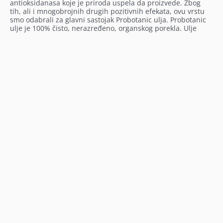
antioksidanasa koje je priroda uspela da proizvede. Zbog
tih, ali i mnogobrojnih drugih pozitivnih efekata, ovu vrstu
smo odabrali za glavni sastojak Probotanic ulja. Probotanic
ulje je 100% čisto, nerazređeno, organskog porekla. Ulje