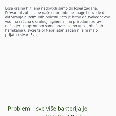
Loša oralna higijena nedovodi samo do lošeg zadaha.
Pokvareni zubi slabe naše odbrambene snage i dovode do
aktiviranja autoimunih bolesti! Zato je bitno da svakodnevno
vodimo računa o oralnoj higijeni ali na prirodan i zdrav
način jer u suprotnom samo povećavamo unos toksičnih
hemikalija u svoje telo! Neprijatan zadah nije ni malo
prijatna stvar. Evo
Problem – sve više bakterija je