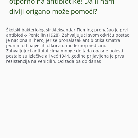
otporno na antibiotike! Da li nam
divlji origano može pomoći?
Škotski bakteriolog sir Aleksandar Fleming pronašao je prvi
antibiotik- Penicilin (1928). Zahvaljujući svom otkriću postao
je nacionalni heroj jer se pronalazak antibiotika smatra
jednim od najvećih otkrića u modernoj medicini.
Zahvaljujući antibioticima mnoge do tada opasne bolesti
postale su izlečive ali već 1944. godine prijavljena je prva
rezistencija na Penicilin. Od tada pa do danas