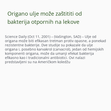
Origano ulje može zaštititi od
bakterija otpornih na lekove
Science Daily (Oct 11, 2001) – (Vašington, SAD) – Ulje od
origana može biti efikasan tretman protiv opasne, a ponekad
rezistentne bakterije. Dve studije su pokazale da ulje
origana i, posebno karvakrol (carvacrol), jedan od hemijskih
komponenti origana, može da umanji efekat bakterija
efikasno kao i tradicionalni antibiotici. Ovi nalazi
predstavljeni su na Američkom koledžu