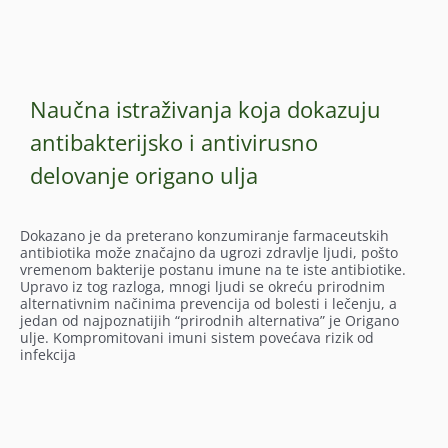
Naučna istraživanja koja dokazuju
antibakterijsko i antivirusno
delovanje origano ulja
Dokazano je da preterano konzumiranje farmaceutskih
antibiotika može značajno da ugrozi zdravlje ljudi, pošto
vremenom bakterije postanu imune na te iste antibiotike.
Upravo iz tog razloga, mnogi ljudi se okreću prirodnim
alternativnim načinima prevencija od bolesti i lečenju, a
jedan od najpoznatijih “prirodnih alternativa” je Origano
ulje. Kompromitovani imuni sistem povećava rizik od
infekcija