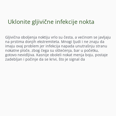
Uklonite gljivične infekcije nokta
Gljivična oboljenja noktiju vrlo su česta, a većinom se javljaju
na prstima donjih ekstremiteta. Mnogi ljudi i ne znaju da
imaju ovaj problem jer infekcija napada unutrašnju stranu
nokatne ploče, zbog čega su oštećenja, bar u početku,
gotovo nevidljiva. Kasnije oboleli nokat menja boju, postaje
zadebljan i počinje da se krivi, što je signal da