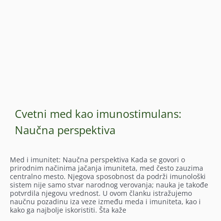
Cvetni med kao imunostimulans:
Naučna perspektiva
Med i imunitet: Naučna perspektiva Kada se govori o
prirodnim načinima jačanja imuniteta, med često zauzima
centralno mesto. Njegova sposobnost da podrži imunološki
sistem nije samo stvar narodnog verovanja; nauka je takođe
potvrdila njegovu vrednost. U ovom članku istražujemo
naučnu pozadinu iza veze između meda i imuniteta, kao i
kako ga najbolje iskoristiti. Šta kaže