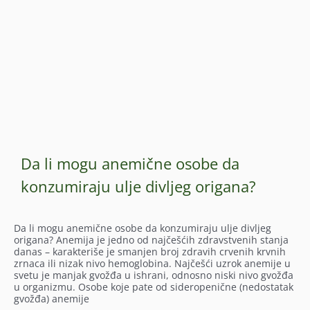
Da li mogu anemične osobe da
konzumiraju ulje divljeg origana?
Da li mogu anemične osobe da konzumiraju ulje divljeg
origana? Anemija je jedno od najčešćih zdravstvenih stanja
danas – karakteriše je smanjen broj zdravih crvenih krvnih
zrnaca ili nizak nivo hemoglobina. Najčešći uzrok anemije u
svetu je manjak gvožđa u ishrani, odnosno niski nivo gvožđa
u organizmu. Osobe koje pate od sideropenične (nedostatak
gvožđa) anemije