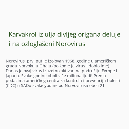
Karvakrol iz ulja divljeg origana deluje
i na ozloglašeni Norovirus
Norovirus, prvi put je izolovan 1968. godine u američkom
gradu Norvoku u Ohaju (po kome je virus i dobio ime).
Danas je ovaj virus izuzetno aktivan na područiju Evrope i
Japana. Svake godine oboli više miliona ljudi! Prema
podacima američkog centra za kontrolu i prevenciju bolesti
(CDC) u SADu svake godine od Norvovirusa oboli 21