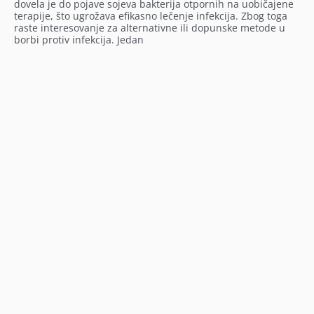
dovela je do pojave sojeva bakterija otpornih na uobičajene
terapije, što ugrožava efikasno lečenje infekcija. Zbog toga
raste interesovanje za alternativne ili dopunske metode u
borbi protiv infekcija. Jedan