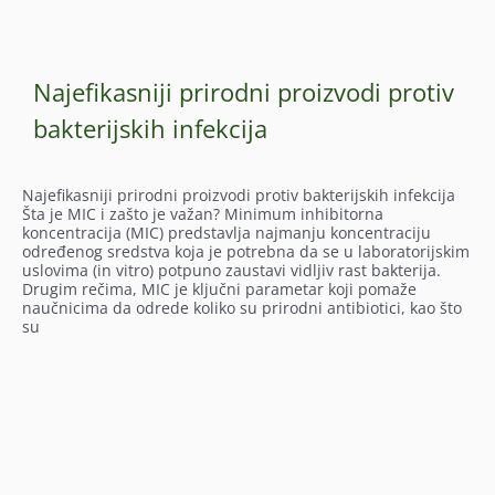
Najefikasniji prirodni proizvodi protiv
bakterijskih infekcija
Najefikasniji prirodni proizvodi protiv bakterijskih infekcija
Šta je MIC i zašto je važan? Minimum inhibitorna
koncentracija (MIC) predstavlja najmanju koncentraciju
određenog sredstva koja je potrebna da se u laboratorijskim
uslovima (in vitro) potpuno zaustavi vidljiv rast bakterija.
Drugim rečima, MIC je ključni parametar koji pomaže
naučnicima da odrede koliko su prirodni antibiotici, kao što
su