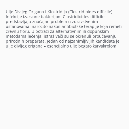
Ulje Divljeg Origana i Klostridija (Clostridioides difficile)
Infekcije izazvane bakterijom Clostridioides difficile
predstavljaju značajan problem u zdravstvenim
ustanovama, naročito nakon antibiotske terapije koja remeti
crevnu floru. U potrazi za alternativnim ili dopunskim
metodama lečenja, istraživači su se okrenuli proučavanju
prirodnih preparata. Jedan od najzanimljivijih kandidata je
ulje divljeg origana – esencijalno ulje bogato karvakrolom i