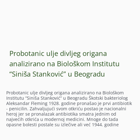
Probotanic ulje divljeg origana
analizirano na Biološkom Institutu
“Siniša Stanković” u Beogradu
Probotanic ulje divljeg origana analizirano na Biološkom
Institutu “Siniša Stanković” u Beogradu Škotski bakteriolog
Aleksandar Fleming 1928. godine pronašao je prvi antibiotik
- penicilin. Zahvaljujući svom otkriću postao je nacionalni
heroj jer se pronalazak antibiotika smatra jednim od
najvećih otkrića u modernoj medicini. Mnoge do tada
opasne bolesti postale su izlečive ali već 1944. godine