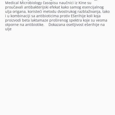
Medical Microbiology časopisu naučnici iz Kine su
proučavali antibakterijski efekat kako samog esencijalnog
ulja origana, koristeći metodu dvostrukog razblaživanja, tako
i u kombinaciji sa antibioticima protiv Ešerihije koli koja
proizvodi beta laktamaze proširenog spektra koje su veoma
otporne na antibiotike. Dokazana osetljivost ešerihije na
ulje