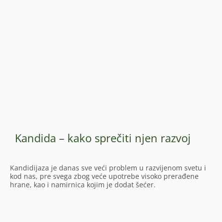
Kandida – kako sprečiti njen razvoj
Kandidijaza je danas sve veći problem u razvijenom svetu i
kod nas, pre svega zbog veće upotrebe visoko prerađene
hrane, kao i namirnica kojim je dodat šećer.