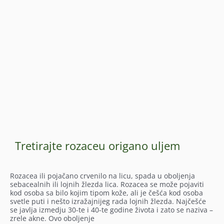
Tretirajte rozaceu origano uljem
Rozacea ili pojačano crvenilo na licu, spada u oboljenja
sebacealnih ili lojnih žlezda lica. Rozacea se može pojaviti
kod osoba sa bilo kojim tipom kože, ali je češća kod osoba
svetle puti i nešto izražajnijeg rada lojnih žlezda. Najčešće
se javlja izmedju 30-te i 40-te godine života i zato se naziva –
zrele akne. Ovo oboljenje