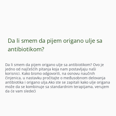
Da li smem da pijem origano ulje sa
antibiotikom?
Da li smem da pijem origano ulje sa antibiotikom? Ovo je
jedno od najčešćih pitanja koja nam postavljaju naši
korisnici. Kako bismo odgovorili, na osnovu naučnih
činjenica, u nastavku pročitajte o međusobnom delovanja
antibiotika i origano ulja.Ako ste se zapitali kako ulje origana
može da se kombinuje sa standardnim terapijama, verujem
da će vam sledeći