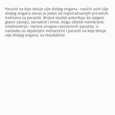
Paraziti na koje deluje ulje divljeg origana - naučni uvid Ulje
divljeg origana danas je jedan od najistraživanijih prirodnih
tretmana za parazite. Brojne studije potvrđuju da njegovi
glavni sastojci, karvakrol i timol, mogu oštetiti membrane,
mitohondrije i nervne sinapse raznovrsnih parazita. U
nastavku su objašnjeni mehanizmi i paraziti na koje deluje
ulje divljeg origana, sa rezultatima