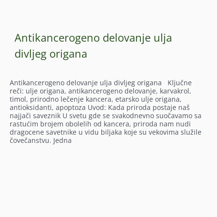
Antikancerogeno delovanje ulja
divljeg origana
Antikancerogeno delovanje ulja divljeg origana Ključne
reči: ulje origana, antikancerogeno delovanje, karvakrol,
timol, prirodno lečenje kancera, etarsko ulje origana,
antioksidanti, apoptoza Uvod: Kada priroda postaje naš
najjači saveznik U svetu gde se svakodnevno suočavamo sa
rastućim brojem obolelih od kancera, priroda nam nudi
dragocene savetnike u vidu biljaka koje su vekovima služile
čovečanstvu. Jedna