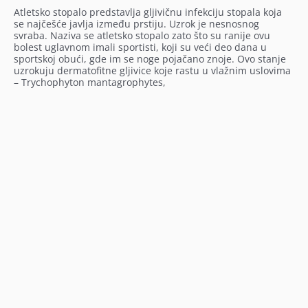
Atletsko stopalo predstavlja gljivičnu infekciju stopala koja
se najčešće javlja između prstiju. Uzrok je nesnosnog
svraba. Naziva se atletsko stopalo zato što su ranije ovu
bolest uglavnom imali sportisti, koji su veći deo dana u
sportskoj obući, gde im se noge pojačano znoje. Ovo stanje
uzrokuju dermatofitne gljivice koje rastu u vlažnim uslovima
– Trychophyton mantagrophytes,