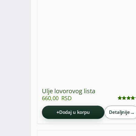
Ulje lovorovog lista
660,00
RSD
Ocenjeno
sa
4.93
od 5
+
→
Dodaj u korpu
Detaljnije