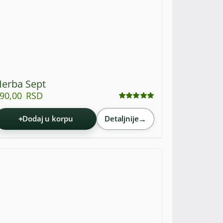
erba Sept
90,00
RSD
Ocenjeno
sa
4.95
od 5
+
→
Dodaj u korpu
Detaljnije