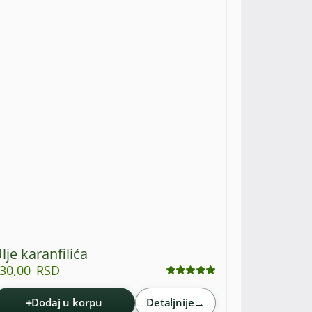
lje karanfilića
30,00
RSD
Ocenjeno
sa
5.00
od 5
+
→
Dodaj u korpu
Detaljnije