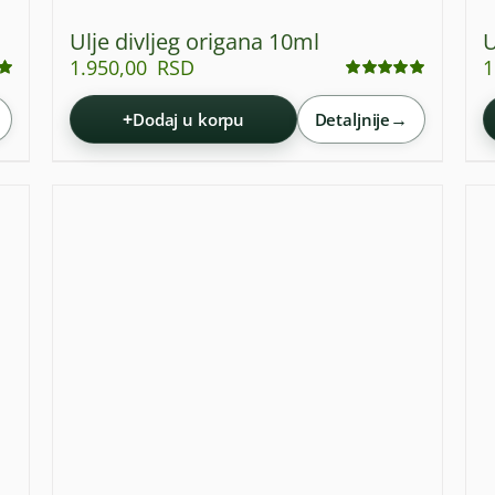
Ulje divljeg origana 10ml
U
1.950,00
RSD
1
Ocenjeno
sa
5.00
od 5
+
→
Dodaj u korpu
Detaljnije