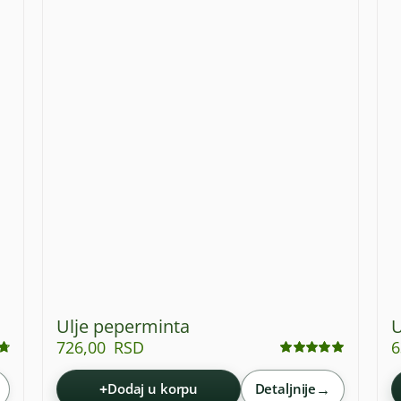
Ulje peperminta
U
726,00
RSD
6
Ocenjeno
sa
5.00
od 5
+
→
Dodaj u korpu
Detaljnije