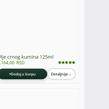
lje crnog kumina 125ml
.164,00
RSD
Ocenjeno
sa
4.88
od 5
+
→
Dodaj u korpu
Detaljnije