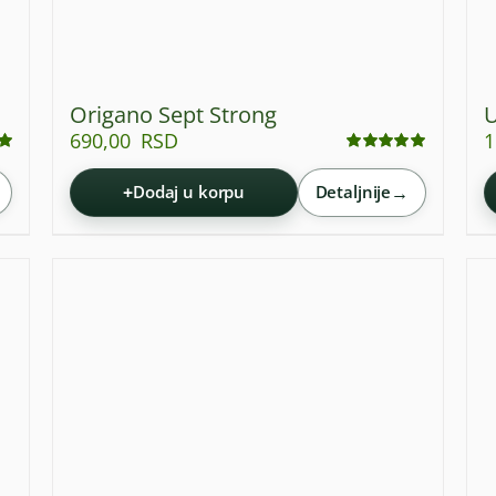
Origano Sept Strong
U
690,00
RSD
1
Ocenjeno
sa
4.92
od 5
+
→
Dodaj u korpu
Detaljnije