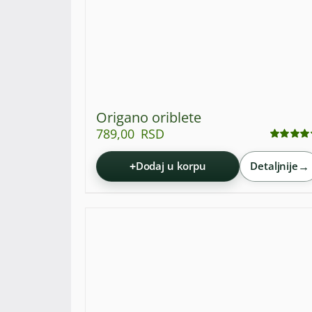
Origano oriblete
789,00
RSD
Ocenjeno
sa
4.84
od 5
+
→
Dodaj u korpu
Detaljnije