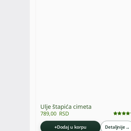
Ulje štapića cimeta
789,00
RSD
Ocenjeno
sa
4.75
od 5
+
→
Dodaj u korpu
Detaljnije