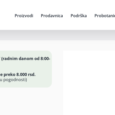
Proizvodi
Prodavnica
Podrška
Probotani
7 (radnim danom od 8:00-
 preko 8.000 rsd.
ju pogodnosti)