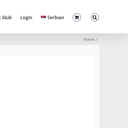
c klub
Login
Serbian
Home