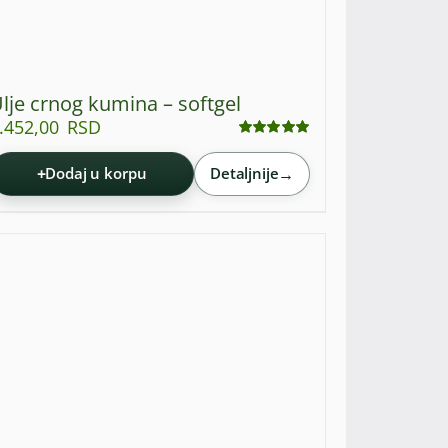
lje crnog kumina – softgel
.452,00
RSD
Ocenjeno
sa
4.93
od 5
+
→
Dodaj u korpu
Detaljnije