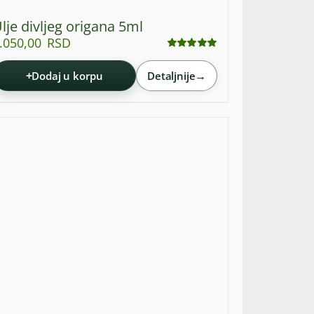
lje divljeg origana 5ml
.050,00
RSD
Ocenjeno
sa
5.00
od 5
+
→
Dodaj u korpu
Detaljnije