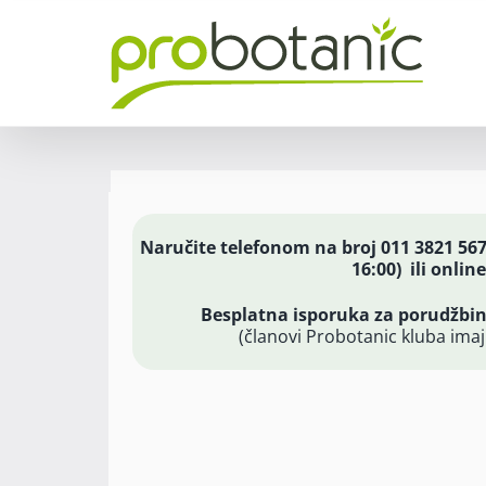
Skip
to
content
Naručite telefonom na broj 011 3821 56
16:00) ili online
Besplatna isporuka za porudžbine
(članovi Probotanic kluba ima