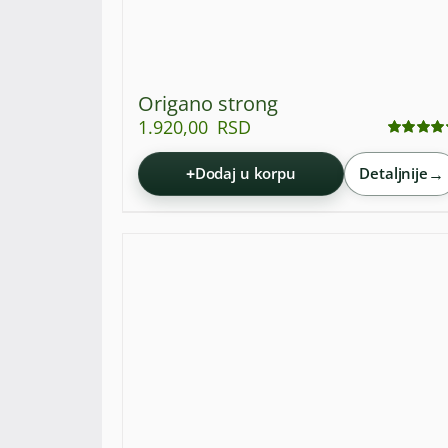
Origano strong
1.920,00
RSD
Ocenjeno
sa
4.95
od 5
+
→
Dodaj u korpu
Detaljnije