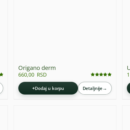
Origano derm
U
660,00
RSD
1
Ocenjeno
sa
5.00
od 5
+
→
Dodaj u korpu
Detaljnije