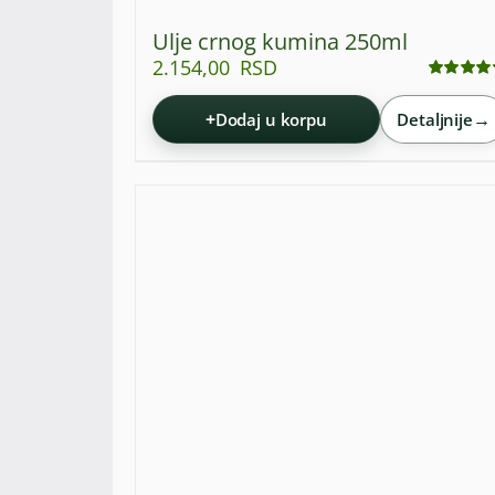
Ulje crnog kumina 250ml
2.154,00
RSD
Ocenjeno
sa
4.95
od 5
+
→
Dodaj u korpu
Detaljnije