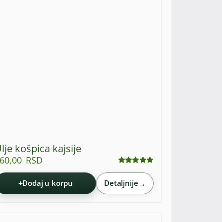
lje košpica kajsije
60,00
RSD
Ocenjeno
sa
4.87
od 5
+
→
Dodaj u korpu
Detaljnije