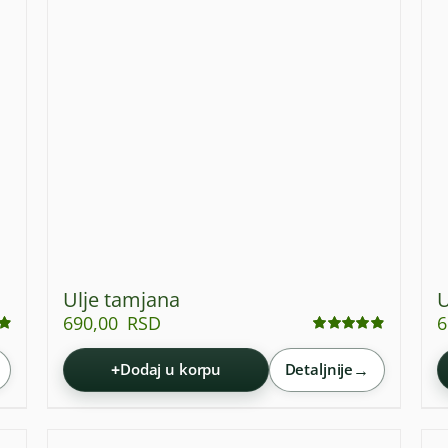
Ulje tamjana
U
690,00
RSD
6
Ocenjeno
sa
4.90
od 5
+
→
Dodaj u korpu
Detaljnije