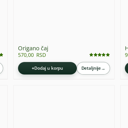
Origano čaj
H
570,00
RSD
9
Ocenjeno
sa
4.92
od 5
+
→
Dodaj u korpu
Detaljnije