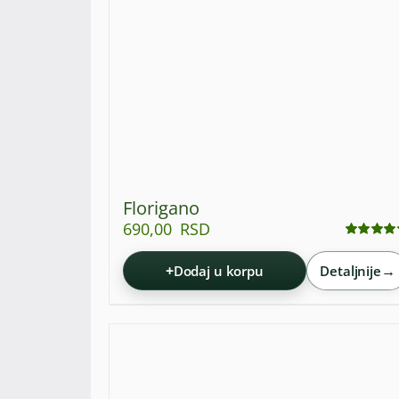
Florigano
690,00
RSD
Ocenjeno
sa
5.00
od 5
+
→
Dodaj u korpu
Detaljnije