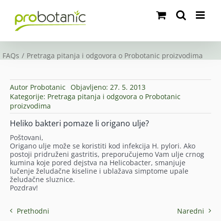
Skip
to
content
FAQs
Pretraga pitanja i odgovora o Probotanic proizvodima
Autor
Probotanic
Objavljeno: 27. 5. 2013
Kategorije:
Pretraga pitanja i odgovora o Probotanic
proizvodima
Heliko bakteri pomaze li origano ulje?
Poštovani,
Origano ulje može se koristiti kod infekcija H. pylori. Ako
postoji pridruženi gastritis, preporučujemo Vam ulje crnog
kumina koje pored dejstva na Helicobacter, smanjuje
lučenje želudačne kiseline i ublažava simptome upale
želudačne sluznice.
Pozdrav!
Prethodni
Naredni