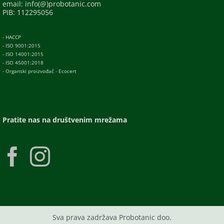
email: info(@)probotanic.com
PIB: 112295056
- HACCP
- ISO 9001:2015
- ISO 14001:2015
- ISO 45001:2018
- Organski proizvođač - Ecocert
Pratite nas na društvenim mrežama
Sva prava zadržava Probotanic doo.