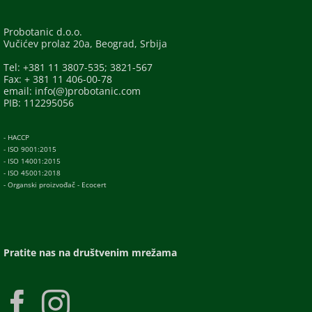
Probotanic d.o.o.
Vučićev prolaz 20a, Beograd, Srbija
Tel: +381 11 3807-535; 3821-567
Fax: + 381 11 406-00-78
email: info(@)probotanic.com
PIB: 112295056
- HACCP
- ISO 9001:2015
- ISO 14001:2015
- ISO 45001:2018
- Organski proizvođač - Ecocert
Pratite nas na društvenim mrežama