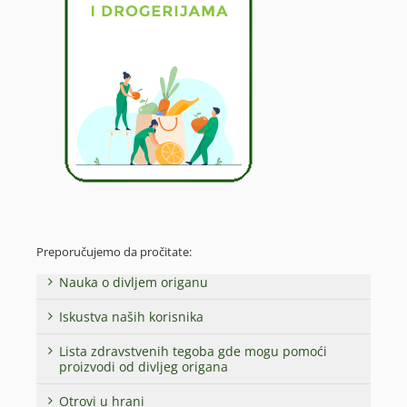
Preporučujemo da pročitate:
Nauka o divljem origanu
Iskustva naših korisnika
Lista zdravstvenih tegoba gde mogu pomoći
proizvodi od divljeg origana
Otrovi u hrani