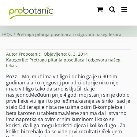
Skip
to
content
FAQs
Pretraga pitanja posetilaca i odgovora našeg lekara
Autor
Probotanic
Objavljeno: 6. 3. 2014
Kategorije:
Pretraga pitanja posetilaca i odgovora našeg
lekara
Pozz… Moj muž ima vitiligo i dobio ga je u 30-tim
godinama,ali u njegovoj porodici otprije niko nije
imao vitiligo tako da smo isključili da je
nasljedno.Međutim prije 4 god. moj stariji sin je dobio
prve fleke vitiliga i to po leđima,kasnije se širilo i sad je
stalo.Od terapije nista ne uzima osim B-kompleksa i
beta karoten u tabletama.Mene zanima da li stvarno
ima napretka sa ovim crnim kuminom i kako se
koristi, da li ga mogu koristiti djeca i koliko dugo . Za
koliko bi trebalo da se vide prvi rezultati.Očekujem