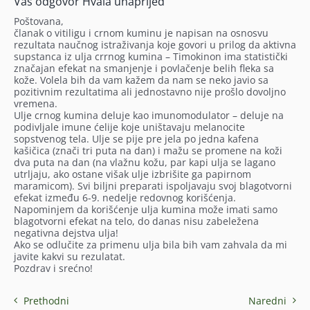
Vaš odgovor Hvala unaprijed
Poštovana,
članak o vitiligu i crnom kuminu je napisan na osnosvu
rezultata naučnog istraživanja koje govori u prilog da aktivna
supstanca iz ulja crrnog kumina – Timokinon ima statistički
značajan efekat na smanjenje i povlačenje belih fleka sa
kože. Volela bih da vam kažem da nam se neko javio sa
pozitivnim rezultatima ali jednostavno nije prošlo dovoljno
vremena.
Ulje crnog kumina deluje kao imunomodulator – deluje na
podivljale imune ćelije koje uništavaju melanocite
sopstvenog tela. Ulje se pije pre jela po jedna kafena
kašičica (znači tri puta na dan) i mažu se promene na koži
dva puta na dan (na vlažnu kožu, par kapi ulja se lagano
utrljaju, ako ostane višak ulje izbrišite ga papirnom
maramicom). Svi biljni preparati ispoljavaju svoj blagotvorni
efekat između 6-9. nedelje redovnog korišćenja.
Napominjem da korišćenje ulja kumina može imati samo
blagotvorni efekat na telo, do danas nisu zabeležena
negativna dejstva ulja!
Ako se odlučite za primenu ulja bila bih vam zahvala da mi
javite kakvi su rezulatat.
Pozdrav i srećno!
Prethodni
Naredni