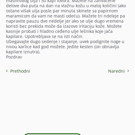
maslinovog ulja i 50 kapi lovora. Mažete na zahvaćene
delove dva puta na dan na vlažnu kožu u maloj količini (ako
ostane višak ulja posle par minuta skinete sa papirnom
maramicom da vam ne masti odeću). Mažete tri ndeleje pa
napravite pauzu dve nedelje jer ako se ulje dugo vremena
koristi bez prekida može da izazove iritaciju kože. Možete
kasnije probati i hladno ceđeno ulje lešnika koje jača
kapilare. Upotrebljava se na isti način.
Izbegavajte dugo sedenje i stajanje, uvek podignite noge u
nivou karlice kad god možete. Jedite kesten (on obnavlja
kapilare iznutra).
Pozdrav
Prethodni
Naredni