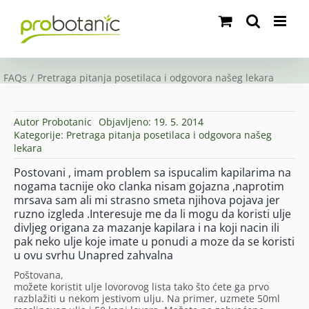
Skip
to
content
FAQs
Pretraga pitanja posetilaca i odgovora našeg lekara
Autor
Probotanic
Objavljeno: 19. 5. 2014
Kategorije:
Pretraga pitanja posetilaca i odgovora našeg
lekara
Postovani , imam problem sa ispucalim kapilarima na
nogama tacnije oko clanka nisam gojazna ,naprotim
mrsava sam ali mi strasno smeta njihova pojava jer
ruzno izgleda .Interesuje me da li mogu da koristi ulje
divljeg origana za mazanje kapilara i na koji nacin ili
pak neko ulje koje imate u ponudi a moze da se koristi
u ovu svrhu Unapred zahvalna
Poštovana,
možete koristit ulje lovorovog lista tako što ćete ga prvo
razblažiti u nekom jestivom ulju. Na primer, uzmete 50ml