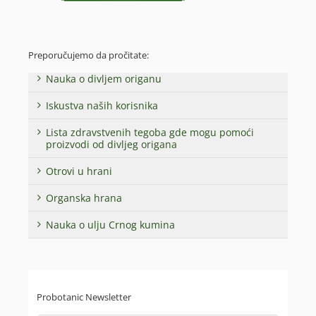
Preporučujemo da pročitate:
Nauka o divljem origanu
Iskustva naših korisnika
Lista zdravstvenih tegoba gde mogu pomoći
proizvodi od divljeg origana
Otrovi u hrani
Organska hrana
Nauka o ulju Crnog kumina
Probotanic Newsletter