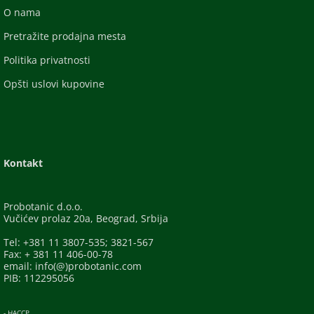
O nama
Pretražite prodajna mesta
Politika privatnosti
Opšti uslovi kupovine
Kontakt
Probotanic d.o.o.
Vučićev prolaz 20a, Beograd, Srbija
Tel: +381 11 3807-535; 3821-567
Fax: + 381 11 406-00-78
email: info(@)probotanic.com
PIB: 112295056
- HACCP