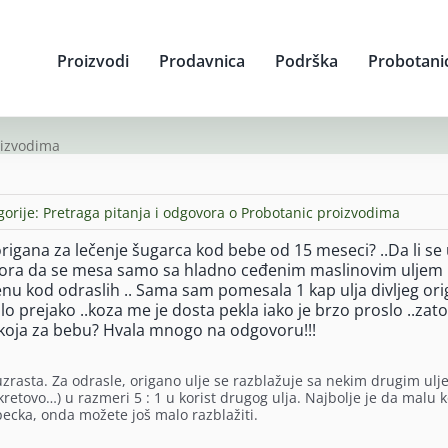
Proizvodi
Prodavnica
Podrška
Probotani
oizvodima
gorije:
Pretraga pitanja i odgovora o Probotanic proizvodima
rigana za lečenje šugarca kod bebe od 15 meseci? ..Da li se 
ora da se mesa samo sa hladno ceđenim maslinovim uljem 
enu kod odraslih .. Sama sam pomesala 1 kap ulja divljeg or
lo prejako ..koza me je dosta pekla iako je brzo proslo ..zat
koja za bebu? Hvala mnogo na odgovoru!!!
rasta. Za odrasle, origano ulje se razblažuje sa nekim drugim ulje
retovo…) u razmeri 5 : 1 u korist drugog ulja. Najbolje je da malu k
pecka, onda možete još malo razblažiti.