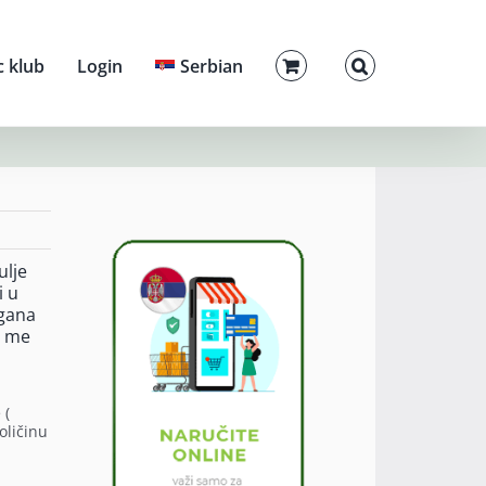
c klub
Login
Serbian
ulje
i u
igana
o me
 (
oličinu