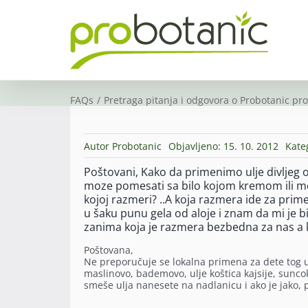
Skip
to
content
FAQs
Pretraga pitanja i odgovora o Probotanic pr
Autor
Probotanic
Objavljeno: 15. 10. 2012
Kate
Poštovani, Kako da primenimo ulje divljeg o
moze pomesati sa bilo kojom kremom ili m
kojoj razmeri? ..A koja razmera ide za prim
u šaku punu gela od aloje i znam da mi je bi
zanima koja je razmera bezbedna za nas a 
Poštovana,
Ne preporučuje se lokalna primena za dete tog uz
maslinovo, bademovo, ulje koštica kajsije, suncok
smeše ulja nanesete na nadlanicu i ako je jako, 