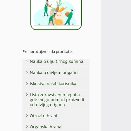
Preporučujemo da pročitate:
Nauka o ulju Crnog kumina
Nauka o divljem origanu
Iskustva naših korisnika
Lista zdravstvenih tegoba
gde mogu pomoći proizvodi
od divljeg origana
Otrovi u hrani
Organska hrana