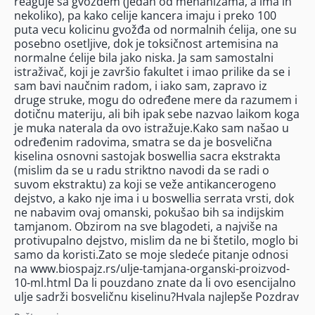
reaguje sa gvožđem (jedan od mehanizama, a ima ih
nekoliko), pa kako celije kancera imaju i preko 100
puta vecu kolicinu gvožđa od normalnih ćelija, one su
posebno osetljive, dok je toksičnost artemisina na
normalne ćelije bila jako niska. Ja sam samostalni
istraživač, koji je završio fakultet i imao prilike da se i
sam bavi naučnim radom, i iako sam, zapravo iz
druge struke, mogu do određene mere da razumem i
dotičnu materiju, ali bih ipak sebe nazvao laikom koga
je muka naterala da ovo istražuje.Kako sam našao u
određenim radovima, smatra se da je bosvelična
kiselina osnovni sastojak boswellia sacra ekstrakta
(mislim da se u radu striktno navodi da se radi o
suvom ekstraktu) za koji se veže antikancerogeno
dejstvo, a kako nje ima i u boswellia serrata vrsti, dok
ne nabavim ovaj omanski, pokušao bih sa indijskim
tamjanom. Obzirom na sve blagodeti, a najviše na
protivupalno dejstvo, mislim da ne bi štetilo, moglo bi
samo da koristi.Zato se moje sledeće pitanje odnosi
na www.biospajz.rs/ulje-tamjana-organski-proizvod-
10-ml.html Da li pouzdano znate da li ovo esencijalno
ulje sadrži bosveličnu kiselinu?Hvala najlepše Pozdrav