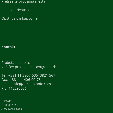
Pretražite prodajna mesta
Politika privatnosti
Opšti uslovi kupovine
Kontakt
Probotanic d.o.o.
Vučićev prolaz 20a, Beograd, Srbija
Tel: +381 11 3807-535; 3821-567
Fax: + 381 11 406-00-78
email: info(@)probotanic.com
PIB: 112295056
- HACCP
- ISO 9001:2015
- ISO 14001:2015