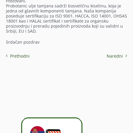
Poštovani,
Probotanic ulje tamjana sadrži bosveličnu kiselinu, koja je
jedna od glavnih komponenti tamjana. Naša kompanija
poseduje sertifikaciju za ISO 9001, HACCA, ISO 14001, OHSAS
18001 kao i HALAL sertifikat i sertifikate za organsku
proizvodnju i preradu pojedinih proizvoda koji su validni u
Srbiji, EU i SAD.
Srdačan pozdrav
Prethodni
Naredni