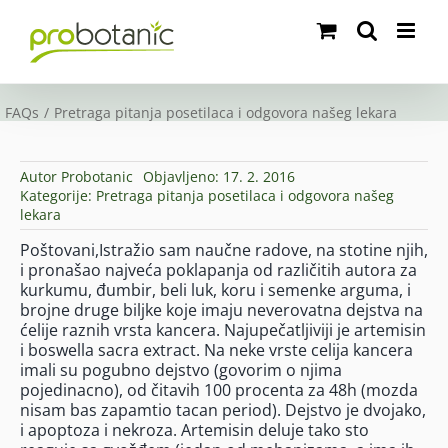
Skip
to
content
FAQs
Pretraga pitanja posetilaca i odgovora našeg lekara
Autor
Probotanic
Objavljeno: 17. 2. 2016
Kategorije:
Pretraga pitanja posetilaca i odgovora našeg
lekara
Poštovani,Istražio sam naučne radove, na stotine njih,
i pronašao najveća poklapanja od različitih autora za
kurkumu, đumbir, beli luk, koru i semenke arguma, i
brojne druge biljke koje imaju neverovatna dejstva na
ćelije raznih vrsta kancera. Najupečatljiviji je artemisin
i boswella sacra extract. Na neke vrste celija kancera
imali su pogubno dejstvo (govorim o njima
pojedinacno), od čitavih 100 procenta za 48h (mozda
nisam bas zapamtio tacan period). Dejstvo je dvojako,
i apoptoza i nekroza. Artemisin deluje tako sto