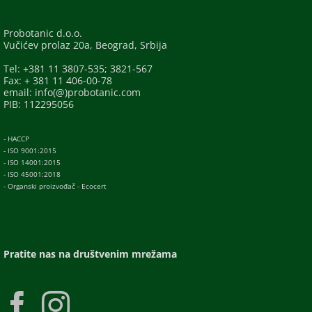
Probotanic d.o.o.
Vučićev prolaz 20a, Beograd, Srbija
Tel: +381 11 3807-535; 3821-567
Fax: + 381 11 406-00-78
email: info(@)probotanic.com
PIB: 112295056
- HACCP
- ISO 9001:2015
- ISO 14001:2015
- ISO 45001:2018
- Organski proizvođač - Ecocert
Pratite nas na društvenim mrežama