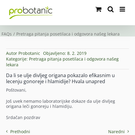
Skip
to
content
FAQs
Pretraga pitanja posetilaca i odgovora našeg lekara
Autor
Probotanic
Objavljeno: 8. 2. 2019
Kategorije:
Pretraga pitanja posetilaca i odgovora našeg
lekara
Da li se ulje divljeg origana pokazalo efikasnim u
lecenju gonoreje i hlamidije? Hvala unapred
Poštovani,
Još uvek nemamo laboratorijske dokaze da ulje divljeg
origana leči gonoreju i hlamidiju.
Srdačan pozdrav
Prethodni
Naredni