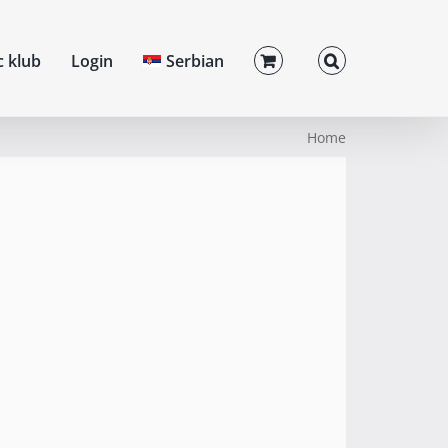
c klub
Login
Serbian
Home