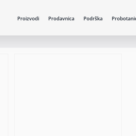
Proizvodi
Prodavnica
Podrška
Probotani