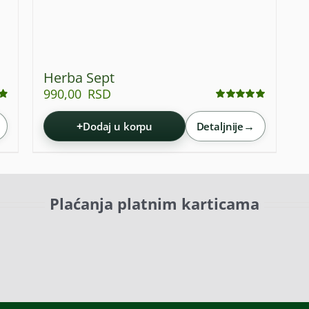
Herba Sept
990,00
RSD
Ocenjeno
sa
4.95
od 5
+
→
Dodaj u korpu
Detaljnije
Plaćanja platnim karticama