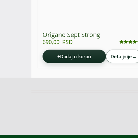
Origano Sept Strong
690,00
RSD
Ocenjeno
sa
4.92
od 5
+
→
Dodaj u korpu
Detaljnije