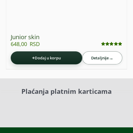
Junior skin
648,00
RSD
Ocenjeno
sa
4.86
od 5
+
→
Dodaj u korpu
Detaljnije
Plaćanja platnim karticama