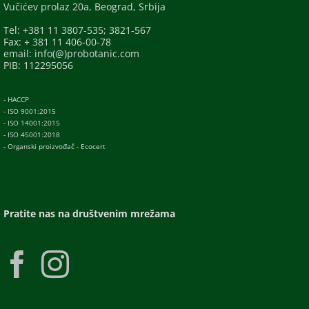
Vučićev prolaz 20a, Beograd, Srbija
Tel: +381 11 3807-535; 3821-567
Fax: + 381 11 406-00-78
email: info(@)probotanic.com
PIB: 112295056
- HACCP
- ISO 9001:2015
- ISO 14001:2015
- ISO 45001:2018
- Organski proizvođač - Ecocert
Pratite nas na društvenim mrežama