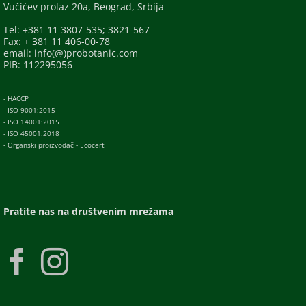
Vučićev prolaz 20a, Beograd, Srbija
Tel: +381 11 3807-535; 3821-567
Fax: + 381 11 406-00-78
email: info(@)probotanic.com
PIB: 112295056
- HACCP
- ISO 9001:2015
- ISO 14001:2015
- ISO 45001:2018
- Organski proizvođač - Ecocert
Pratite nas na društvenim mrežama