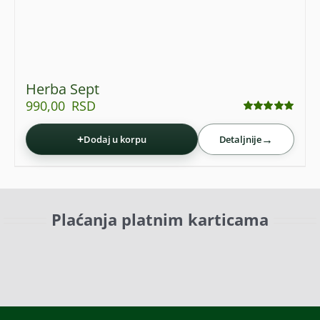
Herba Sept
990,00
RSD
Ocenjeno
sa
4.95
od 5
+
→
Dodaj u korpu
Detaljnije
Plaćanja platnim karticama