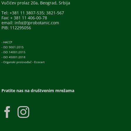
Vučićev prolaz 20a, Beograd, Srbija
Tel: +381 11 3807-535; 3821-567
Fax: + 381 11 406-00-78
email: info(@)probotanic.com
PIB: 112295056
- HACCP
- ISO 9001:2015
- ISO 14001:2015
- ISO 45001:2018
- Organski proizvođač - Ecocert
Pratite nas na društvenim mrežama