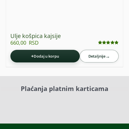
Ulje košpica kajsije
660,00
RSD
Ocenjeno
sa
4.87
od 5
+
→
Dodaj u korpu
Detaljnije
Plaćanja platnim karticama