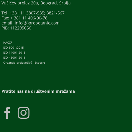
Vučićev prolaz 20a, Beograd, Srbija
Tel: +381 11 3807-535; 3821-567
Fax: + 381 11 406-00-78
email: info(@)probotanic.com
PIB: 112295056
- HACCP
- ISO 9001:2015
- ISO 14001:2015
- ISO 45001:2018
- Organski proizvođač - Ecocert
Pratite nas na društvenim mrežama