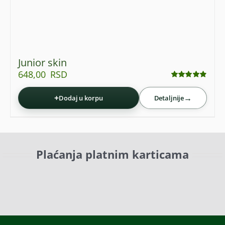
Junior skin
648,00
RSD
Ocenjeno
sa
4.86
od 5
+
→
Dodaj u korpu
Detaljnije
Plaćanja platnim karticama