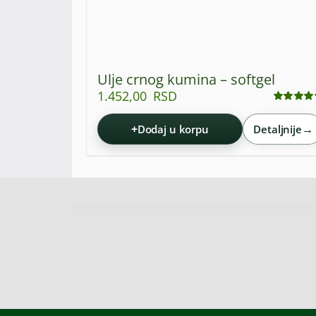
Ulje crnog kumina – softgel
1.452,00
RSD
Ocenjeno
sa
4.93
od 5
+
→
Dodaj u korpu
Detaljnije