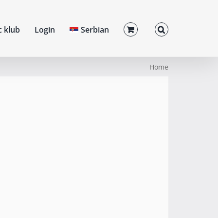
c klub
Login
Serbian
Home