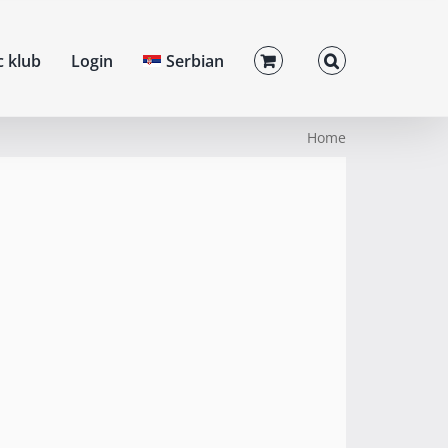
c klub
Login
Serbian
Home