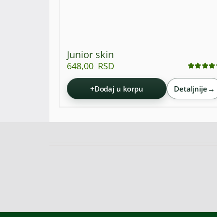
Junior skin
648,00
RSD
Ocenjeno
sa
4.86
od 5
+
→
Dodaj u korpu
Detaljnije