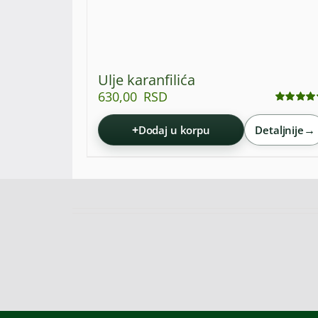
Ulje karanfilića
630,00
RSD
Ocenjeno
sa
5.00
od 5
+
→
Dodaj u korpu
Detaljnije