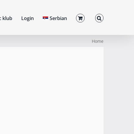
c klub
Login
Serbian
Home