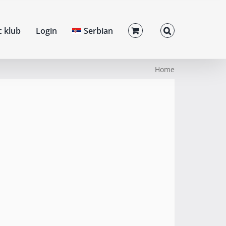
c klub
Login
Serbian
Home