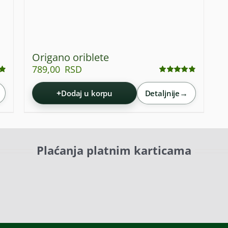
Origano oriblete
789,00
RSD
Ocenjeno
sa
4.84
od 5
+
→
Dodaj u korpu
Detaljnije
Plaćanja platnim karticama