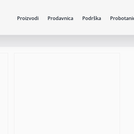
Proizvodi
Prodavnica
Podrška
Probotani