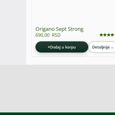
Origano Sept Strong
690,00
RSD
Ocenjeno
sa
4.92
od 5
+
→
Dodaj u korpu
Detaljnije