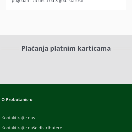
pogodan i za decu od 3 god. starosti.
Plaćanja platnim karticama
O Probotanic-u
Kontaktirajte nas
Kontaktirajte naše distributere