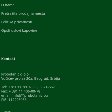
O nama
Pretražite prodajna mesta
Politika privatnosti
Opšti uslovi kupovine
Kontakt
Probotanic d.o.o.
Vučićev prolaz 20a, Beograd, Srbija
Tel: +381 11 3807-535; 3821-567
Fax: + 381 11 406-00-78
email: info(@)probotanic.com
PIB: 112295056
- HACCP