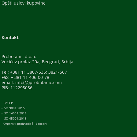
Opšti uslovi kupovine
Kontakt
Probotanic d.o.o.
Vučićev prolaz 20a, Beograd, Srbija
Tel: +381 11 3807-535; 3821-567
Fax: + 381 11 406-00-78
email: info(@)probotanic.com
PIB: 112295056
- HACCP
- ISO 9001:2015
- ISO 14001:2015
- ISO 45001:2018
- Organski proizvođač - Ecocert