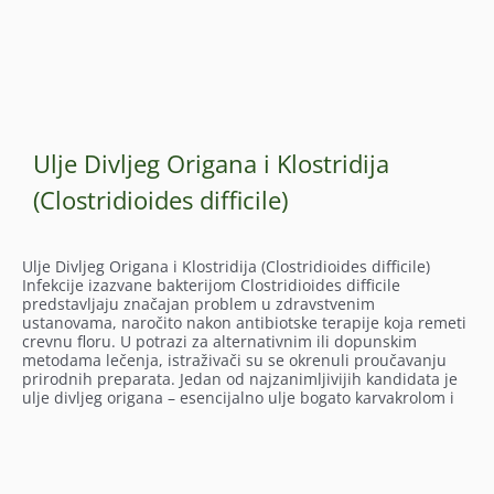
Ulje Divljeg Origana i Klostridija
(Clostridioides difficile)
Ulje Divljeg Origana i Klostridija (Clostridioides difficile)
Infekcije izazvane bakterijom Clostridioides difficile
predstavljaju značajan problem u zdravstvenim
ustanovama, naročito nakon antibiotske terapije koja remeti
crevnu floru. U potrazi za alternativnim ili dopunskim
metodama lečenja, istraživači su se okrenuli proučavanju
prirodnih preparata. Jedan od najzanimljivijih kandidata je
ulje divljeg origana – esencijalno ulje bogato karvakrolom i