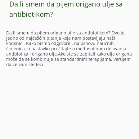
Da li smem da pijem origano ulje sa
antibiotikom?
Da li smem da pijem origano ulje sa antibiotikom? Ovo je
jedno od najčešćih pitanja koja nam postavljaju naši
korisnici. Kako bismo odgovorili, na osnovu naučnih
činjenica, u nastavku pročitajte o međusobnom delovanja
antibiotika i origano ulja.Ako ste se zapitali kako ulje origana
može da se kombinuje sa standardnim terapijama, verujem
da će vam sledeći