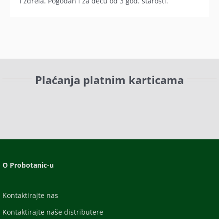
i ždrela. Pogodan i za decu od 3 god. starosti.
Plaćanja platnim karticama
O Probotanic-u
Kontaktirajte nas
Kontaktirajte naše distributere