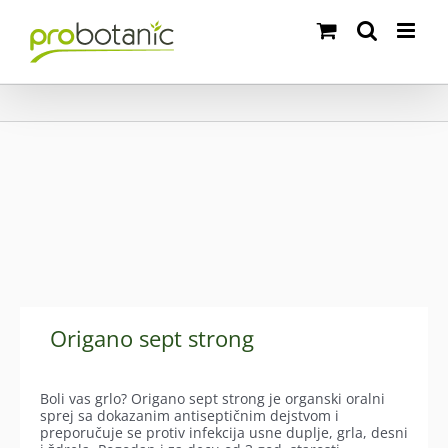
Skip
to
content
Origano sept strong
Boli vas grlo? Origano sept strong je organski oralni
sprej sa dokazanim antiseptičnim dejstvom i
preporučuje se protiv infekcija usne duplje, grla, desni