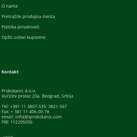
O nama
Pretražite prodajna mesta
Politika privatnosti
Opšti uslovi kupovine
Kontakt
Probotanic d.o.o.
Vučićev prolaz 20a, Beograd, Srbija
Tel: +381 11 3807-535; 3821-567
Fax: + 381 11 406-00-78
email: info(@)probotanic.com
PIB: 112295056
- HACCP