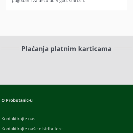
pogodan i za decu od 3 god. starosti.
Plaćanja platnim karticama
O Probotanic-u
Kontaktirajte nas
Kontaktirajte naše distributere