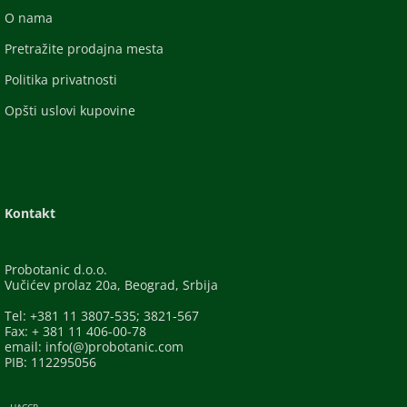
O nama
Pretražite prodajna mesta
Politika privatnosti
Opšti uslovi kupovine
Kontakt
Probotanic d.o.o.
Vučićev prolaz 20a, Beograd, Srbija
Tel: +381 11 3807-535; 3821-567
Fax: + 381 11 406-00-78
email: info(@)probotanic.com
PIB: 112295056
- HACCP